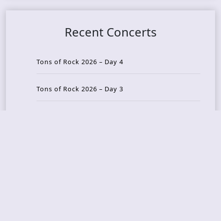
Recent Concerts
Tons of Rock 2026 – Day 4
Tons of Rock 2026 – Day 3
Tons of Rock 2026 – Day 2
Tons Of Rock 2026 – Day 1
GOATMILKER & DUNE SEA – 05.06.2026 – Bergen,
Norway