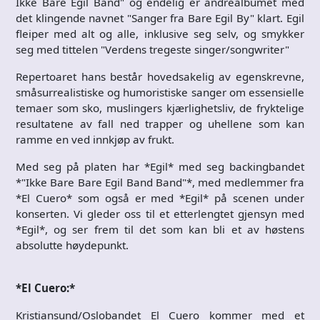
Ikke Bare Egil Band" og endelig er andrealbumet med
det klingende navnet "Sanger fra Bare Egil By" klart. Egil
fleiper med alt og alle, inklusive seg selv, og smykker
seg med tittelen "Verdens tregeste singer/songwriter"
Repertoaret hans består hovedsakelig av egenskrevne,
småsurrealistiske og humoristiske sanger om essensielle
temaer som sko, muslingers kjærlighetsliv, de fryktelige
resultatene av fall ned trapper og uhellene som kan
ramme en ved innkjøp av frukt.
Med seg på platen har *Egil* med seg backingbandet
*"Ikke Bare Bare Egil Band Band"*, med medlemmer fra
*El Cuero* som også er med *Egil* på scenen under
konserten. Vi gleder oss til et etterlengtet gjensyn med
*Egil*, og ser frem til det som kan bli et av høstens
absolutte høydepunkt.
*El Cuero:*
Kristiansund/Oslobandet El Cuero kommer med et