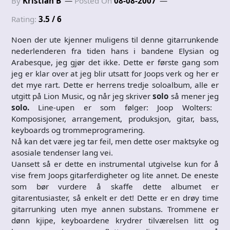
By
Kristian B
Posted On
08-08-2007
Rating:
3.5 / 6
Noen der ute kjenner muligens til denne gitarrunkende
nederlenderen fra tiden hans i bandene Elysian og
Arabesque, jeg gjør det ikke. Dette er første gang som
jeg er klar over at jeg blir utsatt for Joops verk og her er
det mye rart. Dette er herrens tredje soloalbum, alle er
utgitt på Lion Music, og når jeg skriver
solo
så mener jeg
solo.
Line-upen er som følger: Joop Wolters:
Komposisjoner, arrangement, produksjon, gitar, bass,
keyboards og trommeprogramering.
Nå kan det være jeg tar feil, men dette oser maktsyke og
asosiale tendenser lang vei.
Uansett så er dette en instrumental utgivelse kun for å
vise frem Joops gitarferdigheter og lite annet. De eneste
som bør vurdere å skaffe dette albumet er
gitarentusiaster, så enkelt er det! Dette er en drøy time
gitarrunking uten mye annen substans. Trommene er
dønn kjipe, keyboardene krydrer tilværelsen litt og