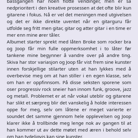
bassgangen har noen flotte vendinger, men er så
nedprioritert i den kreative prosessen at det ofte blir kun
gitarene i fokus. Nå er vel det meningen med utgivelsen
og det er ikke direkte uventet når en gitarguru får
utfolde seg fritt men gitar, gitar og atter gitar i en time er
mer enn mine ører tåler.
Albumet starter sprekt med låten Broke som rocker bra
og Joop får min fulle oppmerksomhet i to låter før
tankene mine begynner å vandre over på andre ting.
Skiva har stor variasjon og Joop får vist frem sine kunster
innen forskjellige stilarter uten at han lykkes med å
overbevise meg om at han stiller i en egen klasse, selv
om han er oppfinnsom. På disse seksten sporene som
oser progressiv rock sneier han innom funk, groove, jazz
og metall. Problemet er at når vokal uteblir og gitarene
har slikt et særpreg blir det vanskelig å holde interessen
oppe for meg, selv om låtene er meget varierte er
soundet det samme gjennom hele opplevelsen og Joop
klarer ikke å trollbinde meg lenge nok av gangen til at
han kommer ut av dette møtet med æren i behold selv
om han tydeligvis kan sine kunster.