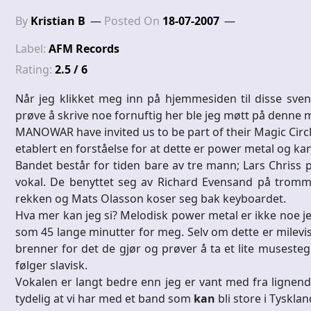
By
Kristian B
Posted On
18-07-2007
Label:
AFM Records
Rating:
2.5 / 6
Når jeg klikket meg inn på hjemmesiden til disse sven
prøve å skrive noe fornuftig her ble jeg møtt på denne 
MANOWAR have invited us to be part of their Magic Circle
etablert en forståelse for at dette er power metal og kan
Bandet består for tiden bare av tre mann; Lars Chriss 
vokal. De benyttet seg av Richard Evensand på tromme
rekken og Mats Olasson koser seg bak keyboardet.
Hva mer kan jeg si? Melodisk power metal er ikke noe jeg
som 45 lange minutter for meg. Selv om dette er milevis
brenner for det de gjør og prøver å ta et lite museste
følger slavisk.
Vokalen er langt bedre enn jeg er vant med fra lignen
tydelig at vi har med et band som
kan
bli store i Tyskla