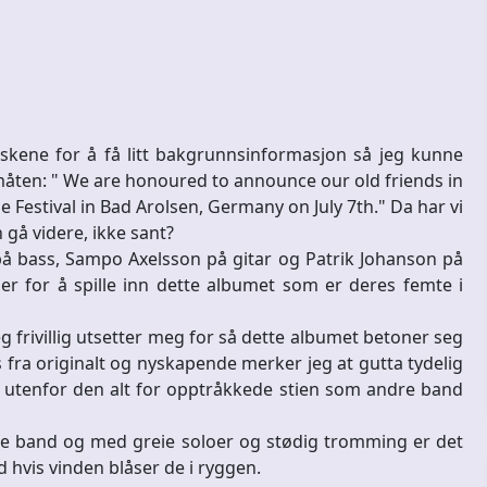
skene for å få litt bakgrunnsinformasjon så jeg kunne
måten: " We are honoured to announce our old friends in
 Festival in Bad Arolsen, Germany on July 7th." Da har vi
 gå videre, ikke sant?
på bass, Sampo Axelsson på gitar og Patrik Johanson på
r for å spille inn dette albumet som er deres femte i
 frivillig utsetter meg for så dette albumet betoner seg
 fra originalt og nyskapende merker jeg at gutta tydelig
g utenfor den alt for opptråkkede stien som andre band
de band og med greie soloer og stødig tromming er det
nd hvis vinden blåser de i ryggen.