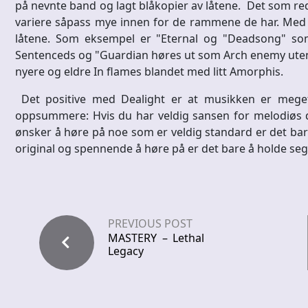
på nevnte band og lagt blåkopier av låtene. Det som red
variere såpass mye innen for de rammene de har. Med a
låtene. Som eksempel er "Eternal og "Deadsong" som
Sentenceds og "Guardian høres ut som Arch enemy uten 
nyere og eldre In flames blandet med litt Amorphis.
Det positive med Dealight er at musikken er meget
oppsummere: Hvis du har veldig sansen for melodiøs 
ønsker å høre på noe som er veldig standard er det bar
original og spennende å høre på er det bare å holde se
PREVIOUS POST
MASTERY – Lethal
Legacy