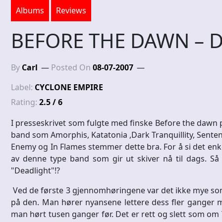
Albums
Reviews
BEFORE THE DAWN – D
By
Carl
Posted On
08-07-2007
Label:
CYCLONE EMPIRE
Rating:
2.5 / 6
I presseskrivet som fulgte med finske Before the dawn p
band som Amorphis, Katatonia ,Dark Tranquillity, Sentenc
Enemy og In Flames stemmer dette bra. For å si det enke
av denne type band som gir ut skiver nå til dags. Så
"Deadlight"!?
Ved de første 3 gjennomhøringene var det ikke mye som 
på den. Man hører nyansene lettere dess fler ganger ma
man hørt tusen ganger før. Det er rett og slett som 