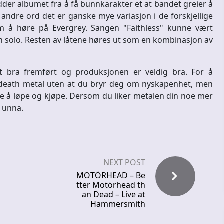
der albumet fra å få bunnkarakter et at bandet greier å
ndre ord det er ganske mye variasjon i de forskjellige
 å høre på Evergrey. Sangen "Faithless" kunne vært
solo. Resten av låtene høres ut som en kombinasjon av
 bra fremført og produksjonen er veldig bra. For å
death metal uten at du bryr deg om nyskapenhet, men
e å løpe og kjøpe. Dersom du liker metalen din noe mer
g unna.
NEXT POST
MOTÖRHEAD – Be
tter Motörhead th
an Dead – Live at
Hammersmith