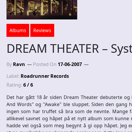
Albums
Reviews
DREAM THEATER – Syst
By
Ravn
Posted On
17-06-2007
Label:
Roadrunner Records
Rating:
6 / 6
Det har gått 18 år siden Dream Theater debuterte og h
And Words" og "Awake" ble sluppet. Siden den gang ha
ingen som har truffet så bra som de nevnte. Mange f
allikevel savnet og håpet på et nytt album som kunne m
hadde vel også som meg begynt å gi opp håpet. Jeg er f