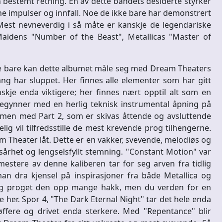
 bestemt retning. En av dette bandets desiderte styrker
ne impulser og innfall. Noe de ikke bare har demonstrert
 Mest nevneverdig i så måte er kanskje de legendariske
aidens "Number of the Beast", Metallicas "Master of
Ikke bare kan dette albumet måle seg med Dream Theaters
ang har sluppet. Her finnes alle elementer som har gitt
kje enda viktigere; her finnes nært opptil alt som en
 begynner med en herlig teknisk instrumental åpning på
mmen med Part 2, som er skivas åttende og avsluttende
lig vil tilfredsstille de mest krevende prog tilhengerne.
 Theater låt. Dette er en vakker, svevende, melodiøs og
århet og lengselsfyllt stemning. "Constant Motion" var
estere av denne kaliberen tar for seg arven fra tidlig
an dra kjensel på inspirasjoner fra både Metallica og
n og proget den opp mange hakk, men du verden for en
ke her. Spor 4, "The Dark Eternal Night" tar det hele enda
øffere og drivet enda sterkere. Med "Repentance" blir