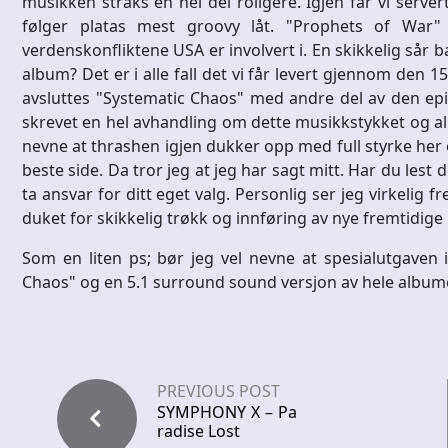
musikken straks en hel del roligere. Igjen får vi serve
følger platas mest groovy låt. "Prophets of War
verdenskonfliktene USA er involvert i. En skikkelig sår 
album? Det er i alle fall det vi får levert gjennom den 
avsluttes "Systematic Chaos" med andre del av den epi
skrevet en hel avhandling om dette musikkstykket og a
nevne at thrashen igjen dukker opp med full styrke her og 
beste side. Da tror jeg at jeg har sagt mitt. Har du lest 
ta ansvar for ditt eget valg. Personlig ser jeg virkelig f
duket for skikkelig trøkk og innføring av nye fremtidige l
Som en liten ps; bør jeg vel nevne at spesialutgaven
Chaos" og en 5.1 surround sound versjon av hele album
PREVIOUS POST
SYMPHONY X – Pa
radise Lost