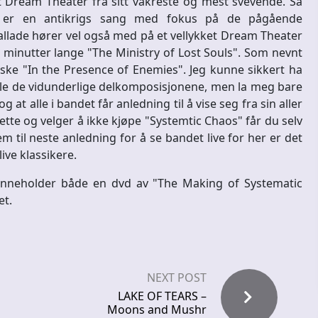
rt Dream Theater fra sitt vakreste og mest svevende. Så
" er en antikrigs sang med fokus på de pågående
ballade hører vel også med på et vellykket Dream Theater
15 minutter lange "The Ministry of Lost Souls". Som nevnt
ske "In the Presence of Enemies". Jeg kunne sikkert ha
lle de vidunderlige delkomposisjonene, men la meg bare
at alle i bandet får anledning til å vise seg fra sin aller
dette og velger å ikke kjøpe "Systemtic Chaos" får du selv
rem til neste anledning for å se bandet live for her er det
ive klassikere.
 inneholder både en dvd av "The Making of Systematic
et.
NEXT POST
LAKE OF TEARS –
Moons and Mushr