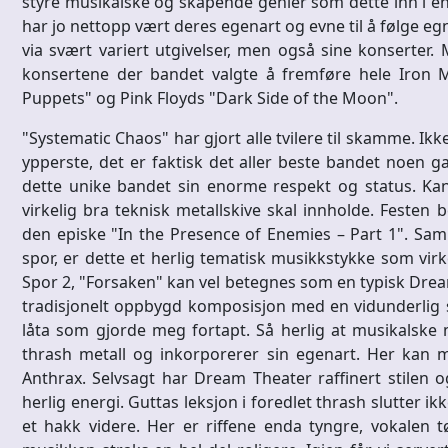
styre musikalske og skapende genier som dette inn i en
har jo nettopp vært deres egenart og evne til å følge eg
via svært variert utgivelser, men også sine konserter.
konsertene der bandet valgte å fremføre hele Iron M
Puppets" og Pink Floyds "Dark Side of the Moon".
"Systematic Chaos" har gjort alle tvilere til skamme. 
ypperste, det er faktisk det aller beste bandet noen g
dette unike bandet sin enorme respekt og status. Kans
virkelig bra teknisk metallskive skal innholde. Festen
den episke "In the Presence of Enemies – Part 1". Sa
spor, er dette et herlig tematisk musikkstykke som virke
Spor 2, "Forsaken" kan vel betegnes som en typisk Dream
tradisjonelt oppbygd komposisjon med en vidunderlig s
låta som gjorde meg fortapt. Så herlig at musikalske m
thrash metall og inkorporerer sin egenart. Her kan m
Anthrax. Selvsagt har Dream Theater raffinert stile
herlig energi. Guttas leksjon i foredlet thrash slutter ik
et hakk videre. Her er riffene enda tyngre, vokalen t