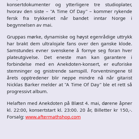
konsertdokumenter og ytterligere tre studioplater,
hvorav den siste – "A Time Of Day" – kommer rykende
fersk fra trykkeriet når bandet inntar Norge i
begynnelsen av mai.
Gruppas mørke, dynamiske og høyst egenrådige uttrykk
har brakt dem ultralojale fans over den ganske klode.
Samstundes evner svenskene å fornye seg foran hver
plateutgivelse. Det eneste man kan garantere i
forbindelse med en Anekdoten-konsert, er euforiske
stemninger og gnistrende samspill. Forventningene til
årets opptredener blir neppe mindre nå når gitarist
Nicklas Barker melder at "A Time Of Day" ble et rett så
progressivt album.
Helaften med Anekdoten på Blæst 4. mai, dørene åpner
kl. 22:00, konsertstart kl. 23:00. 20 år, Billetter kr 150,-.
Forsalg:
www.aftermathshop.com