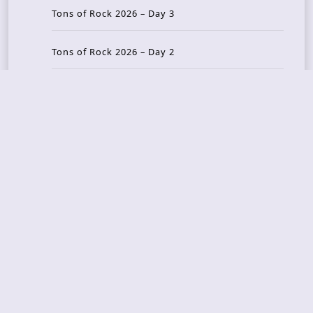
Tons of Rock 2026 – Day 3
Tons of Rock 2026 – Day 2
Tons Of Rock 2026 – Day 1
GOATMILKER & DUNE SEA – 05.06.2026 – Bergen,
Norway
Recent Photo Galleries
TONS OF ROCK 2026 – Day 4 – 27.06.2026