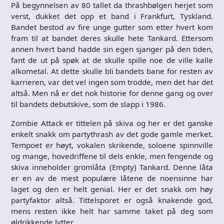
På begynnelsen av 80 tallet da thrashbølgen herjet som
verst, dukket det opp et band i Frankfurt, Tyskland.
Bandet bestod av fire unge gutter som etter hvert kom
fram til at bandet deres skulle hete Tankard. Ettersom
annen hvert band hadde sin egen sjanger på den tiden,
fant de ut på spøk at de skulle spille noe de ville kalle
alkometal. At dette skulle bli bandets bane for resten av
karrieren, var det vel ingen som trodde, men det har det
altså. Men nå er det nok historie for denne gang og over
til bandets debutskive, som de slapp i 1986.
Zombie Attack er tittelen på skiva og her er det ganske
enkelt snakk om partythrash av det gode gamle merket.
Tempoet er høyt, vokalen skrikende, soloene spinnville
og mange, hovedriffene til dels enkle, men fengende og
skiva inneholder gromlåta (Empty) Tankard. Denne låta
er en av de mest populære låtene de noensinne har
laget og den er helt genial. Her er det snakk om høy
partyfaktor altså. Tittelsporet er også knakende god,
mens resten ikke helt har samme taket på deg som
øldrikkende lytter.