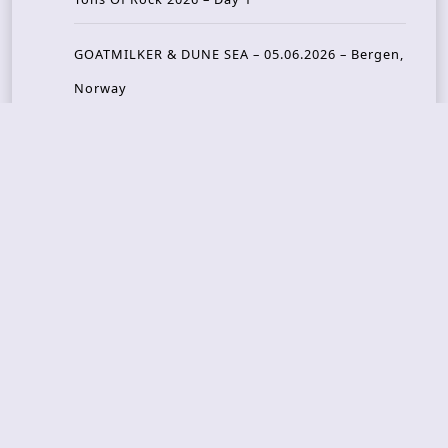
GOATMILKER & DUNE SEA – 05.06.2026 – Bergen,
Norway
Recent Photo Galleries
TONS OF ROCK 2026 – Day 4 – 27.06.2026
TONS OF ROCK 2026 – Day 3 – 26.06.2026
TONS OF ROCK 2026 – Day 2 – 25.06.2026