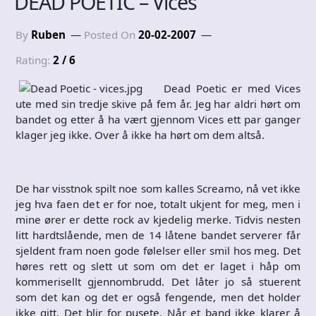
DEAD POETIC – Vices
By
Ruben
Posted On
20-02-2007
Rating:
2 / 6
Dead Poetic er med Vices
ute med sin tredje skive på fem år. Jeg har aldri hørt om
bandet og etter å ha vært gjennom Vices ett par ganger
klager jeg ikke. Over å ikke ha hørt om dem altså.
De har visstnok spilt noe som kalles Screamo, nå vet ikke
jeg hva faen det er for noe, totalt ukjent for meg, men i
mine ører er dette rock av kjedelig merke. Tidvis nesten
litt hardtslående, men de 14 låtene bandet serverer får
sjeldent fram noen gode følelser eller smil hos meg. Det
høres rett og slett ut som om det er laget i håp om
kommerisellt gjennombrudd. Det låter jo så stuerent
som det kan og det er også fengende, men det holder
ikke gitt. Det blir for pusete. Når et band ikke klarer å