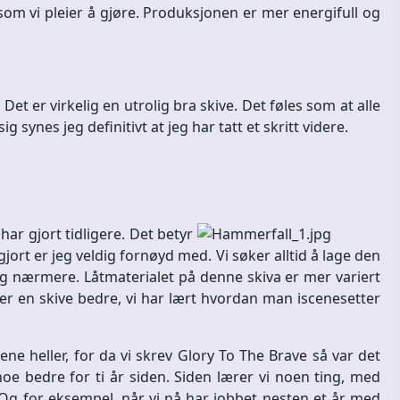
, som vi pleier å gjøre. Produksjonen er mer energifull og
et er virkelig en utrolig bra skive. Det føles som at alle
 synes jeg definitivt at jeg har tatt et skritt videre.
har gjort tidligere. Det betyr
gjort er jeg veldig fornøyd med. Vi søker alltid å lage den
g nærmere. Låtmaterialet på denne skiva er mer variert
ver en skive bedre, vi har lært hvordan man iscenesetter
ne heller, for da vi skrev Glory To The Brave så var det
noe bedre for ti år siden. Siden lærer vi noen ting, med
. Og for eksempel, når vi nå har jobbet nesten et år med