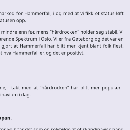
marked for Hammerfall, i og med at vi fikk et status-løft
statusen opp.
 mindre enn før, mens ”hårdrocken” holder seg stabil. Vi
arende Spektrum i Oslo. Vi er fra Gøteborg og det var en
gjort at Hammerfall har blitt mer kjent blant folk flest.
hva Hammerfall er, og det er positivt.
ne, i takt med at ”hårdrocken” har blitt mer populær i
dinavium i dag.
Japan.
ror. Folk tar det som en selvfølge at et skandinavisk band