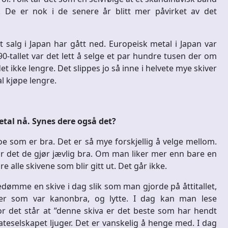
 De er nok i de senere år blitt mer påvirket av det
salg i Japan har gått ned. Europeisk metal i Japan var
 90-tallet var det lett å selge et par hundre tusen der om
et ikke lengre. Det slippes jo så inne i helvete mye skiver
l kjøpe lengre.
metal nå. Synes dere også det?
noe som er bra. Det er så mye forskjellig å velge mellom.
ør det de gjør jævlig bra. Om man liker mer enn bare en
e alle skivene som blir gitt ut. Det går ikke.
edømme en skive i dag slik som man gjorde på åttitallet,
r som var kanonbra, og lytte. I dag kan man lese
 det står at ”denne skiva er det beste som har hendt
teselskapet ljuger. Det er vanskelig å henge med. I dag