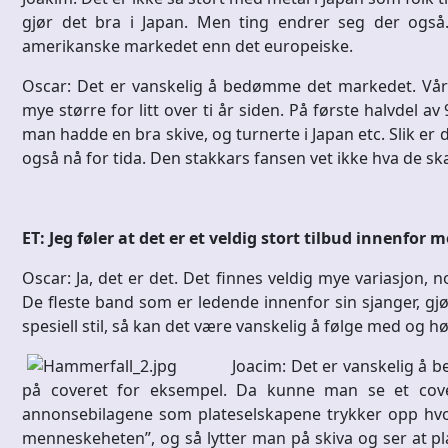
gjør det bra i Japan. Men ting endrer seg der også.
amerikanske markedet enn det europeiske.
Oscar: Det er vanskelig å bedømme det markedet. Vårt 
mye større for litt over ti år siden. På første halvdel av
man hadde en bra skive, og turnerte i Japan etc. Slik er d
også nå for tida. Den stakkars fansen vet ikke hva de ska
ET: Jeg føler at det er et veldig stort tilbud innenfor 
Oscar: Ja, det er det. Det finnes veldig mye variasjon, 
De fleste band som er ledende innenfor sin sjanger, gj
spesiell stil, så kan det være vanskelig å følge med og hør
Joacim: Det er vanskelig å b
på coveret for eksempel. Da kunne man se et cove
annonsebilagene som plateselskapene trykker opp hvor
menneskeheten”, og så lytter man på skiva og ser at pla