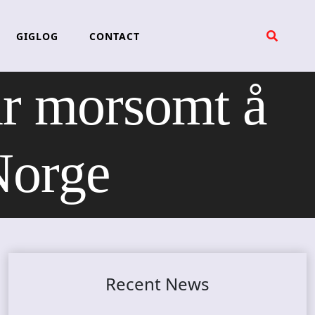
GIGLOG
CONTACT
 morsomt å
Norge
Recent News