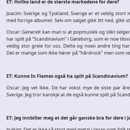
ET: Hvilke land er de største markedene for dere?
Joacim: Sverige og Tyskland. Sverige er et veldig stort 
med forrige albumet. Selv om salget gikk litt ned, gikk 
Oscar: Generelt kan man si at popmusikk og slikt selger
har spilt på ”Scandinavium” i Gøteborg, som er noe tilsv
veldig stor greie for oss. Dette og noen andre ting har 
Det er mange som ikke hører på ”hårdrock” men som vet 
ET: Kunne In Flames også ha spilt på Scandinavium?
Oscar: Jeg vet ikke. De har vokst mye de siste par åre
Sverige. Jeg tror kanskje at de også kunne spilt på Scan
ET: Jeg innbiller meg at det går ganske bra for dere i 
Joakim: Det er ikke så stort med metal i Japan som folk t