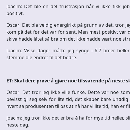
Joacim: Det ble en del frustrasjon når vi ikke fikk jo
positivt.
Oscar: Det ble veldig energirikt på grunn av det, tror jeg.
kom på det før det var for sent. Men mest positivt var det
skiva hadde låtet så bra om det ikke hadde vært noe stre
Joacim: Visse dager måtte jeg synge i 6-7 timer heller
stemme ble endret til det bedre.
ET: Skal dere prøve å gjøre noe tilsvarende på neste s
Oscar: Det tror jeg ikke ville funke. Dette var noe so
bevisst gi seg selv for lite tid, det skaper bare unødig s
hvert sa produsenten til oss at nå har vi lite tid, han er f
Joacim: Jeg tror ikke det er bra å ha for mye tid heller, s
neste dag.