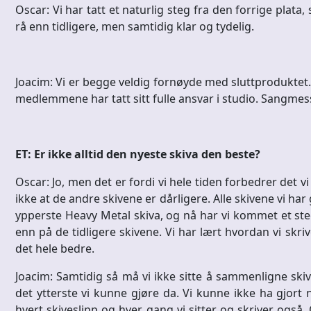
Oscar: Vi har tatt et naturlig steg fra den forrige plata
rå enn tidligere, men samtidig klar og tydelig.
Joacim: Vi er begge veldig fornøyde med sluttproduktet. D
medlemmene har tatt sitt fulle ansvar i studio. Sangmessig
ET: Er ikke alltid den nyeste skiva den beste?
Oscar: Jo, men det er fordi vi hele tiden forbedrer det vi 
ikke at de andre skivene er dårligere. Alle skivene vi har 
ypperste Heavy Metal skiva, og nå har vi kommet et ste
enn på de tidligere skivene. Vi har lært hvordan vi skri
det hele bedre.
Joacim: Samtidig så må vi ikke sitte å sammenligne skive
det ytterste vi kunne gjøre da. Vi kunne ikke ha gjort 
hvert skiveslipp og hver gang vi sitter og skriver også