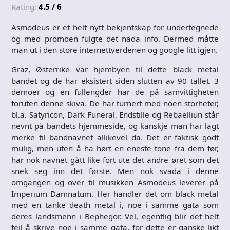
Rating:
4.5 / 6
Asmodeus er et helt nytt bekjentskap for undertegnede
og med promoen fulgte det nada info. Dermed måtte
man ut i den store internettverdenen og google litt igjen.
Graz, Østerrike var hjembyen til dette black metal
bandet og de har eksistert siden slutten av 90 tallet. 3
demoer og en fullengder har de på samvittigheten
foruten denne skiva. De har turnert med noen storheter,
bl.a. Satyricon, Dark Funeral, Endstille og Rebaelliun står
nevnt på bandets hjemmeside, og kanskje man har lagt
merke til bandnavnet allikevel da. Det er faktisk godt
mulig, men uten å ha hørt en eneste tone fra dem før,
har nok navnet gått like fort ute det andre øret som det
snek seg inn det første. Men nok svada i denne
omgangen og over til musikken Asmodeus leverer på
Imperium Damnatum. Her handler det om black metal
med en tanke death metal i, noe i samme gata som
deres landsmenn i Bephegor. Vel, egentlig blir det helt
feil å skrive noe i samme gata, for dette er ganske likt