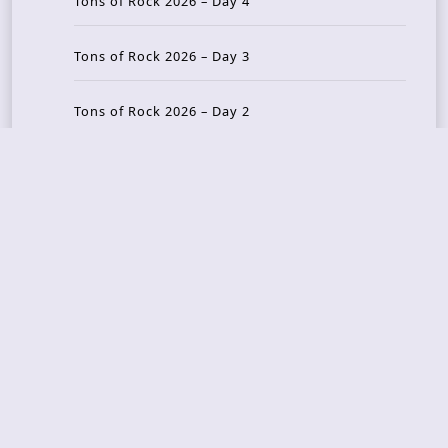
Tons of Rock 2026 – Day 4
Tons of Rock 2026 – Day 3
Tons of Rock 2026 – Day 2
Tons Of Rock 2026 – Day 1
GOATMILKER & DUNE SEA – 05.06.2026 – Bergen,
Norway
Recent Photo Galleries