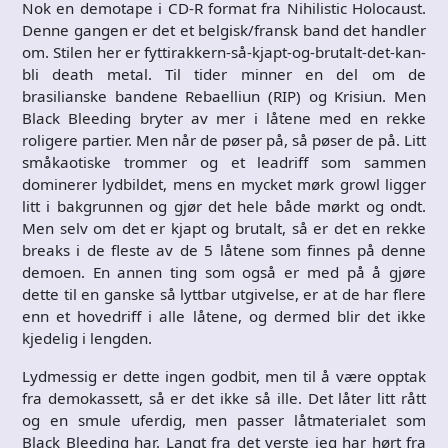
Nok en demotape i CD-R format fra Nihilistic Holocaust.
Denne gangen er det et belgisk/fransk band det handler
om. Stilen her er fyttirakkern-så-kjapt-og-brutalt-det-kan-
bli death metal. Til tider minner en del om de
brasilianske bandene Rebaelliun (RIP) og Krisiun. Men
Black Bleeding bryter av mer i låtene med en rekke
roligere partier. Men når de pøser på, så pøser de på. Litt
småkaotiske trommer og et leadriff som sammen
dominerer lydbildet, mens en mycket mørk growl ligger
litt i bakgrunnen og gjør det hele både mørkt og ondt.
Men selv om det er kjapt og brutalt, så er det en rekke
breaks i de fleste av de 5 låtene som finnes på denne
demoen. En annen ting som også er med på å gjøre
dette til en ganske så lyttbar utgivelse, er at de har flere
enn et hovedriff i alle låtene, og dermed blir det ikke
kjedelig i lengden.
Lydmessig er dette ingen godbit, men til å være opptak
fra demokassett, så er det ikke så ille. Det låter litt rått
og en smule uferdig, men passer låtmaterialet som
Black Bleeding har. Langt fra det verste jeg har hørt fra