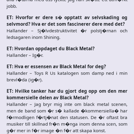
jobb.
ET: Hvorfor er dere s� opptatt av selvskading og
selvmord? Hva er det som fascinerer dere med det?
Hallander – Sj�lvdestruktivitet �r polstj�rnan och
ledsagaren inom Shining.
ET: Hvordan oppdaget du Black Metal?
Hallander – Ig�r.
ET: Hva er essensen av Black Metal for deg?
Hallander – Toys R Us katalogen som damp ned i min
brevl�da (ig�r).
ET: Hvilke tanker har du gjort deg opp om den mer
kommersielle delen av Black Metal?
Hallander – Jag bryr mig inte om black metal scenen,
men de band som �r s� kallade �kommersiella� har
f�rmodligen f�rtj�nat den statusen. De �r oftast bra
musiker till skillnad fr�n m�nga inom denna scen, som
g�r mer in f�r image �n f�r att skapa konst.