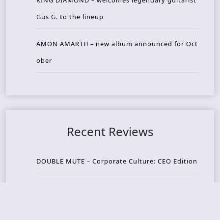
KING DIAMOND – welcomes legendary guitarist
Gus G. to the lineup
AMON AMARTH – new album announced for Oct
ober
Recent Reviews
DOUBLE MUTE – Corporate Culture: CEO Edition
METASOMA – Core
THOSE MADE BROKEN – A Door You Can Never C