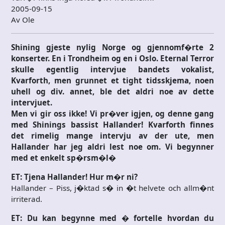
2005-09-15
Av Ole
Shining gjeste nylig Norge og gjennomf�rte 2
konserter. En i Trondheim og en i Oslo. Eternal Terror
skulle egentlig intervjue bandets vokalist,
Kvarforth, men grunnet et tight tidsskjema, noen
uhell og div. annet, ble det aldri noe av dette
intervjuet.
Men vi gir oss ikke! Vi pr�ver igjen, og denne gang
med Shinings bassist Hallander! Kvarforth finnes
det rimelig mange intervju av der ute, men
Hallander har jeg aldri lest noe om. Vi begynner
med et enkelt sp�rsm�l�
ET: Tjena Hallander! Hur m�r ni?
Hallander – Piss, j�ktad s� in �t helvete och allm�nt
irriterad.
ET: Du kan begynne med � fortelle hvordan du