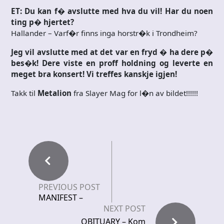
ET: Du kan f� avslutte med hva du vil! Har du noen
ting p� hjertet?
Hallander – Varf�r finns inga horstr�k i Trondheim?
Jeg vil avslutte med at det var en fryd � ha dere p�
bes�k! Dere viste en proff holdning og leverte en
meget bra konsert! Vi treffes kanskje igjen!
Takk til
Metalion
fra Slayer Mag for l�n av bildet!!!!!!
PREVIOUS POST
MANIFEST –
NEXT POST
OBITUARY – Kom