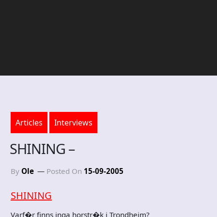
Articles
Interviews
SHINING –
By
Ole
Posted On
15-09-2005
SHINING
Varf�r finns inga horstr�k i Trondheim?