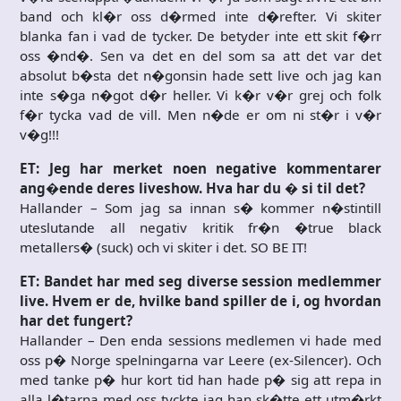
band och kl�r oss d�rmed inte d�refter. Vi skiter
blanka fan i vad de tycker. De betyder inte ett skit f�rr
oss �nd�. Sen va det en del som sa att det var det
absolut b�sta det n�gonsin hade sett live och jag kan
inte s�ga n�got d�r heller. Vi k�r v�r grej och folk
f�r tycka vad de vill. Men n�de er om ni st�r i v�r
v�g!!!
ET: Jeg har merket noen negative kommentarer
ang�ende deres liveshow. Hva har du � si til det?
Hallander – Som jag sa innan s� kommer n�stintill
uteslutande all negativ kritik fr�n �true black
metallers� (suck) och vi skiter i det. SO BE IT!
ET: Bandet har med seg diverse session medlemmer
live. Hvem er de, hvilke band spiller de i, og hvordan
har det fungert?
Hallander – Den enda sessions medlemen vi hade med
oss p� Norge spelningarna var Leere (ex-Silencer). Och
med tanke p� hur kort tid han hade p� sig att repa in
alla l�tarna med oss tyckte jag han sk�tte ett utm�rkt