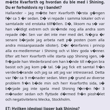
m�tte Kvarforth og hvordan du ble med i Shining.
Du er forholdsvis ny i bandet?
Hallander – Jag m�tte herr Kvarforth f�rsta g�ngen
f�r ca 5 �r sedan. D� vi repade i samma lokaler och vi
samtalade vid enstaka tillf�llen. D�, liksom nu s� var
han v�ldigt extrem och skr�mde nog alla andra som
repade d�r. Sen var det inte mer med det. N�gra �r
senare b�rjade jag arbeta natt p� posten (som alla
andra missanpassade idioter). D�r �terfanns i princip
alla ex-medlemmar i Shining och vi blev goda v�nner.
Efter att herr Kvarforth ville starta upp Shining igen, s�
fr�gade han Wederbrand om han k�nde till n�gon bra
basist och jag kom p� tal. S� jag fick ett samtal fr�n
verderb�rande och jag sa att jag var intresserad. Detta
var f�r ca 9 m�nader sedan. Men p� grund av diverse
problem fr�n b�de min och herr Kvarforths sida, s�
b�rjade jag inte spela med Shining f�rr�n f�r 3
m�nader sedan och flyttade d�rmed fr�n pissh�let
och negativitetens Mecka, Stockholm.
ET: Hvilken ideologi ligger bak Shining?