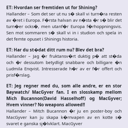
ET: Hvordan ser fremtiden ut for Shining?
Hallander – Som det ser ut nu s� skall vi turn�ra resten
av �ret i Europa. F�rsta halvan av n�sta �r s� blir det
turn�er ocks�, men utanf�r Europa f�rhoppningsvis.
Sen mot sommaren s� skall vi in i studion och spela in
det femte opuset i Shinings historia.
ET: Har du st�dat ditt rum nu? Blev det bra?
Hallander – Jag �r fruktansv�rt duktig p� att st�da
och �r dessutom betydligt snabbare och billigare �n
Ludmila Enqvist. Intresserade h�r av er f�r offert och
prisf�rslag.
ET: Jeg regner med du, som alle andre, er en stor
Baywatch/ MacGyver fan. I en slosskamp mellom
Mich Bucannon(David Hasselhoff) og MacGyver;
Hvem vinner? No weapons allowed!!
Hallander – Mitch Bucannon �r ju en poster-boy och
MacGyver kan ju skapa k�rnvapen av en kotte s�
svaret e ganska sj�lvklart. MacGyver