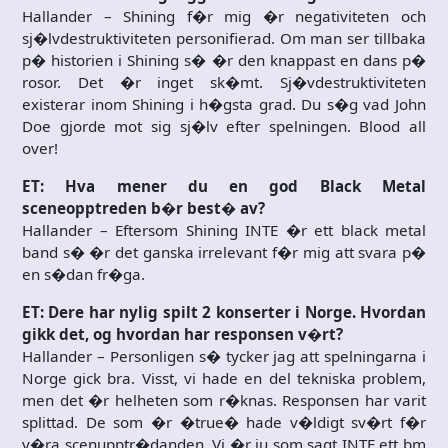
Hallander – Shining f�r mig �r negativiteten och
sj�lvdestruktiviteten personifierad. Om man ser tillbaka
p� historien i Shining s� �r den knappast en dans p�
rosor. Det �r inget sk�mt. Sj�vdestruktiviteten
existerar inom Shining i h�gsta grad. Du s�g vad John
Doe gjorde mot sig sj�lv efter spelningen. Blood all
over!
ET: Hva mener du en god Black Metal
sceneopptreden b�r best� av?
Hallander – Eftersom Shining INTE �r ett black metal
band s� �r det ganska irrelevant f�r mig att svara p�
en s�dan fr�ga.
ET: Dere har nylig spilt 2 konserter i Norge. Hvordan
gikk det, og hvordan har responsen v�rt?
Hallander – Personligen s� tycker jag att spelningarna i
Norge gick bra. Visst, vi hade en del tekniska problem,
men det �r helheten som r�knas. Responsen har varit
splittad. De som �r �true� hade v�ldigt sv�rt f�r
v�ra scenupptr�danden. Vi �r ju som sagt INTE ett bm