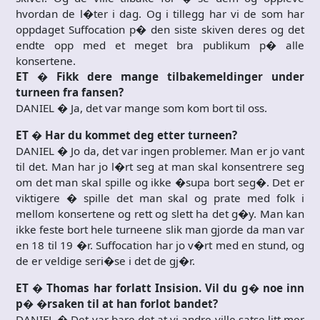
hvordan de l�ter i dag. Og i tillegg har vi de som har
oppdaget Suffocation p� den siste skiven deres og det
endte opp med et meget bra publikum p� alle
konsertene.
ET � Fikk dere mange tilbakemeldinger under
turneen fra fansen?
DANIEL � Ja, det var mange som kom bort til oss.
ET � Har du kommet deg etter turneen?
DANIEL � Jo da, det var ingen problemer. Man er jo vant
til det. Man har jo l�rt seg at man skal konsentrere seg
om det man skal spille og ikke �supa bort seg�. Det er
viktigere � spille det man skal og prate med folk i
mellom konsertene og rett og slett ha det g�y. Man kan
ikke feste bort hele turneene slik man gjorde da man var
en 18 til 19 �r. Suffocation har jo v�rt med en stund, og
de er veldige seri�se i det de gj�r.
ET � Thomas har forlatt Insision. Vil du g� noe inn
p� �rsaken til at han forlot bandet?
DANIEL � Det var bare det at vi andre ville satse litt mer