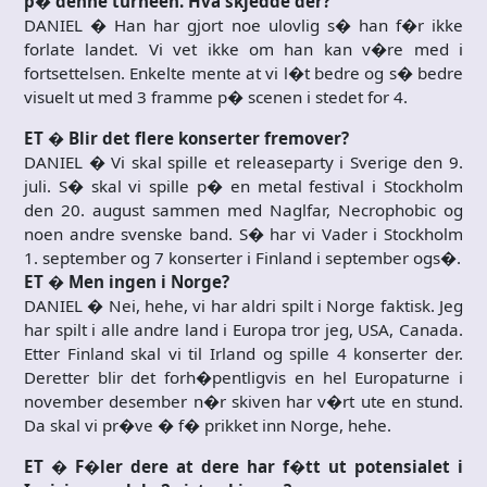
p� denne turneen. Hva skjedde der?
DANIEL � Han har gjort noe ulovlig s� han f�r ikke
forlate landet. Vi vet ikke om han kan v�re med i
fortsettelsen. Enkelte mente at vi l�t bedre og s� bedre
visuelt ut med 3 framme p� scenen i stedet for 4.
ET � Blir det flere konserter fremover?
DANIEL � Vi skal spille et releaseparty i Sverige den 9.
juli. S� skal vi spille p� en metal festival i Stockholm
den 20. august sammen med Naglfar, Necrophobic og
noen andre svenske band. S� har vi Vader i Stockholm
1. september og 7 konserter i Finland i september ogs�.
ET � Men ingen i Norge?
DANIEL � Nei, hehe, vi har aldri spilt i Norge faktisk. Jeg
har spilt i alle andre land i Europa tror jeg, USA, Canada.
Etter Finland skal vi til Irland og spille 4 konserter der.
Deretter blir det forh�pentligvis en hel Europaturne i
november desember n�r skiven har v�rt ute en stund.
Da skal vi pr�ve � f� prikket inn Norge, hehe.
ET � F�ler dere at dere har f�tt ut potensialet i