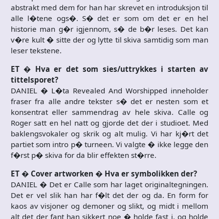
abstrakt med dem for han har skrevet en introduksjon til
alle l�tene ogs�. S� det er som om det er en hel
historie man g�r igjennom, s� de b�r leses. Det kan
v�re kult � sitte der og lytte til skiva samtidig som man
leser tekstene.
ET � Hva er det som sies/uttrykkes i starten av
tittelsporet?
DANIEL � L�ta Revealed And Worshipped inneholder
fraser fra alle andre tekster s� det er nesten som et
konsentrat eller sammendrag av hele skiva. Calle og
Roger satt en hel natt og gjorde det der i studioet. Med
baklengsvokaler og skrik og alt mulig. Vi har kj�rt det
partiet som intro p� turneen. Vi valgte � ikke legge den
f�rst p� skiva for da blir effekten st�rre.
ET � Cover artworken � Hva er symbolikken der?
DANIEL � Det er Calle som har laget originaltegningen.
Det er vel slik han har f�lt det der og da. En form for
kaos av visjoner og demoner og slikt, og midt i mellom
alt det der fant han sikkert noe � holde fast i, og holde