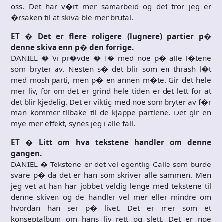
oss. Det har v�rt mer samarbeid og det tror jeg er
�rsaken til at skiva ble mer brutal.
ET � Det er flere roligere (lugnere) partier p�
denne skiva enn p� den forrige.
DANIEL � Vi pr�vde � f� med noe p� alle l�tene
som bryter av. Nesten s� det blir som en thrash l�t
med mosh parti, men p� en annen m�te. Gir det hele
mer liv, for om det er grind hele tiden er det lett for at
det blir kjedelig. Det er viktig med noe som bryter av f�r
man kommer tilbake til de kjappe partiene. Det gir en
mye mer effekt, synes jeg i alle fall.
ET � Litt om hva tekstene handler om denne
gangen.
DANIEL � Tekstene er det vel egentlig Calle som burde
svare p� da det er han som skriver alle sammen. Men
jeg vet at han har jobbet veldig lenge med tekstene til
denne skiven og de handler vel mer eller mindre om
hvordan han ser p� livet. Det er mer som et
konseptalbum om hans liv rett og slett. Det er noe