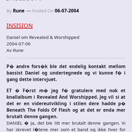
By
Rune
Posted On
06-07-2004
INSISION
Daniel om Revealed & Worshipped
2004-07-06
Av Rune
P� andre fors�k ble det endelig kontakt mellom
bassist Daniel og undertegnede og vi kunne f� i
gang dette intervjuet.
ET � F�rst m� jeg f� gratulere med nok et
knallalbum i Revealed And Worshipped. Jeg vil si at
det er en videreutvikling i stilen dere hadde p�
Beneath The Folds Of Flesh og at det er enda mer
brutalt denne gangen.
DANIEL � Ja, det ble litt mer brutalt denne gangen. Vi
har skrevet l�tene mer som et band og ikke hver for