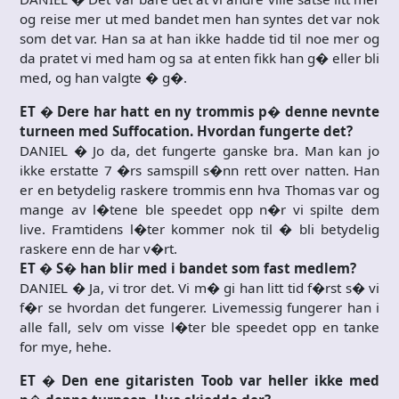
og reise mer ut med bandet men han syntes det var nok
som det var. Han sa at han ikke hadde tid til noe mer og
da pratet vi med ham og sa at enten fikk han g� eller bli
med, og han valgte � g�.
ET � Dere har hatt en ny trommis p� denne nevnte
turneen med Suffocation. Hvordan fungerte det?
DANIEL � Jo da, det fungerte ganske bra. Man kan jo
ikke erstatte 7 �rs samspill s�nn rett over natten. Han
er en betydelig raskere trommis enn hva Thomas var og
mange av l�tene ble speedet opp n�r vi spilte dem
live. Framtidens l�ter kommer nok til � bli betydelig
raskere enn de har v�rt.
ET � S� han blir med i bandet som fast medlem?
DANIEL � Ja, vi tror det. Vi m� gi han litt tid f�rst s� vi
f�r se hvordan det fungerer. Livemessig fungerer han i
alle fall, selv om visse l�ter ble speedet opp en tanke
for mye, hehe.
ET � Den ene gitaristen Toob var heller ikke med