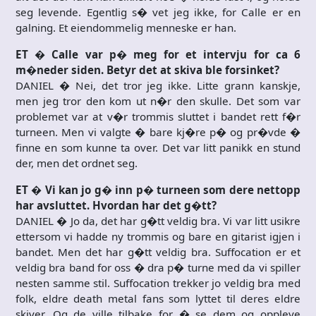
seg levende. Egentlig s� vet jeg ikke, for Calle er en
galning. Et eiendommelig menneske er han.
ET � Calle var p� meg for et intervju for ca 6
m�neder siden. Betyr det at skiva ble forsinket?
DANIEL � Nei, det tror jeg ikke. Litte grann kanskje,
men jeg tror den kom ut n�r den skulle. Det som var
problemet var at v�r trommis sluttet i bandet rett f�r
turneen. Men vi valgte � bare kj�re p� og pr�vde �
finne en som kunne ta over. Det var litt panikk en stund
der, men det ordnet seg.
ET � Vi kan jo g� inn p� turneen som dere nettopp
har avsluttet. Hvordan har det g�tt?
DANIEL � Jo da, det har g�tt veldig bra. Vi var litt usikre
ettersom vi hadde ny trommis og bare en gitarist igjen i
bandet. Men det har g�tt veldig bra. Suffocation er et
veldig bra band for oss � dra p� turne med da vi spiller
nesten samme stil. Suffocation trekker jo veldig bra med
folk, eldre death metal fans som lyttet til deres eldre
skiver. Og de ville tilbake for � se dem og oppleve