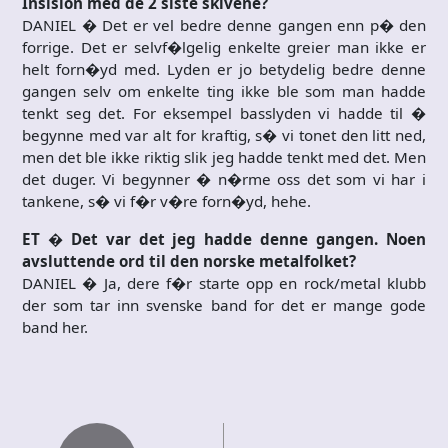
Insision med de 2 siste skivene?
DANIEL � Det er vel bedre denne gangen enn p� den
forrige. Det er selvf�lgelig enkelte greier man ikke er
helt forn�yd med. Lyden er jo betydelig bedre denne
gangen selv om enkelte ting ikke ble som man hadde
tenkt seg det. For eksempel basslyden vi hadde til �
begynne med var alt for kraftig, s� vi tonet den litt ned,
men det ble ikke riktig slik jeg hadde tenkt med det. Men
det duger. Vi begynner � n�rme oss det som vi har i
tankene, s� vi f�r v�re forn�yd, hehe.
ET � Det var det jeg hadde denne gangen. Noen
avsluttende ord til den norske metalfolket?
DANIEL � Ja, dere f�r starte opp en rock/metal klubb
der som tar inn svenske band for det er mange gode
band her.