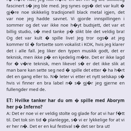
fascinert s� jeg ble med. Jeg synes ogs� det var kult �
gj�re noe skikkelig tradisjonell black metal igjen, det
var noe jeg hadde savnet. Vi gjorde innspillingen i
sommer og det var ikke noe h�yt budsjett, det var et
billig studio, s� med tanke p� slikt ble det veldig bra!
Og det var kult � spille live! Jeg tror ogs� at jeg
kommer til � fortsette som vokalist i KOK, hvis jeg klarer
det i alle fall. Jeg liker den typen musikk godt, det er
teknisk, men ikke p� en kjedelig m�te. Det er ikke lagd
for � v�re teknisk, men likevel s� er det ikke slik at
man bare kan sette seg ned � spille det etter � ha h�rt
det en gang eller to. N� leter vi etter et nytt selskap s�
hvis vi finner en bra label n� s� gj�r jeg gjerne en
fullengder med de.
ET: Hvilke tanker har du om � spille med Aborym
her p� Inferno?
A: Det er noe vi er veldig stolte og glade for at vi har f�tt
til. Det tok sin tid � planlegge, s� vi er lykkelige for at vi
er her n�. Det er en kul festival s� det ser bra ut!