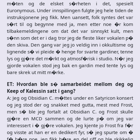
m�ten og de elsket s�rheten i det, spesielt
Euronymous. Under innspillingen fulgte jeg hele tiden de
instruksjonene jeg fikk. Men uansett, folk syntes det var
s�rt til og begynne med ja, men etter noe �r kom
tilbakemeldingene om dat det var sinnsykt kult, men
s�nn som det er i dag tror jeg de fleste liker vokalen p�
den skiva. Den gang var jeg jo veldig inn i okkultisme og
lignende s� vi pleide � henge for svarte gardiner, tenne
lys og gj�re det m�rkt og atmosf�risk i studio. N�r jeg
gjorde vokalen stod jeg bak en gardin med tente lys og
bare skrek ut mitt m�rke.
ET: Hvordan ble s� samarbeidet mellom deg og
Keep of Kalessin satt i gang?
A: Jeg og Obsidian C. m�ttes under en Satyricon konsert
og jeg stod der og snakket med gutta, mest med Frost,
men s� ble jeg fortalt at Obsidian C. og Frost skulle
gj�re en MCD sammen og de lurte p� om jeg var
interessert i � gj�re vokalen. Jeg kjente jo Frost fra f�r
og visste at han er en dedikert fyr, s� jeg spurte om �
f� h�re noe, jeg fikk h�re en del riff og ble skikkelig