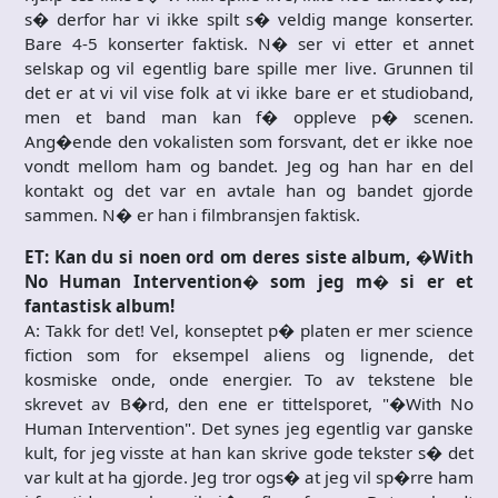
s� derfor har vi ikke spilt s� veldig mange konserter.
Bare 4-5 konserter faktisk. N� ser vi etter et annet
selskap og vil egentlig bare spille mer live. Grunnen til
det er at vi vil vise folk at vi ikke bare er et studioband,
men et band man kan f� oppleve p� scenen.
Ang�ende den vokalisten som forsvant, det er ikke noe
vondt mellom ham og bandet. Jeg og han har en del
kontakt og det var en avtale han og bandet gjorde
sammen. N� er han i filmbransjen faktisk.
ET: Kan du si noen ord om deres siste album, �With
No Human Intervention� som jeg m� si er et
fantastisk album!
A: Takk for det! Vel, konseptet p� platen er mer science
fiction som for eksempel aliens og lignende, det
kosmiske onde, onde energier. To av tekstene ble
skrevet av B�rd, den ene er tittelsporet, "�With No
Human Intervention". Det synes jeg egentlig var ganske
kult, for jeg visste at han kan skrive gode tekster s� det
var kult at ha gjorde. Jeg tror ogs� at jeg vil sp�rre ham