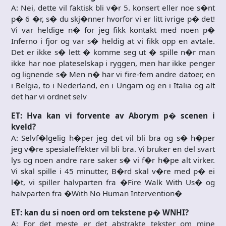
A: Nei, dette vil faktisk bli v�r 5. konsert eller noe s�nt
p� 6 �r, s� du skj�nner hvorfor vi er litt ivrige p� det!
Vi var heldige n� for jeg fikk kontakt med noen p�
Inferno i fjor og var s� heldig at vi fikk opp en avtale.
Det er ikke s� lett � komme seg ut � spille n�r man
ikke har noe plateselskap i ryggen, men har ikke penger
og lignende s� Men n� har vi fire-fem andre datoer, en
i Belgia, to i Nederland, en i Ungarn og en i Italia og alt
det har vi ordnet selv
ET: Hva kan vi forvente av Aborym p� scenen i
kveld?
A: Selvf�lgelig h�per jeg det vil bli bra og s� h�per
jeg v�re spesialeffekter vil bli bra. Vi bruker en del svart
lys og noen andre rare saker s� vi f�r h�pe alt virker.
Vi skal spille i 45 minutter, B�rd skal v�re med p� ei
l�t, vi spiller halvparten fra �Fire Walk With Us� og
halvparten fra �With No Human Intervention�
ET: kan du si noen ord om tekstene p� WNHI?
A: For det meste er det abstrakte tekster om mine