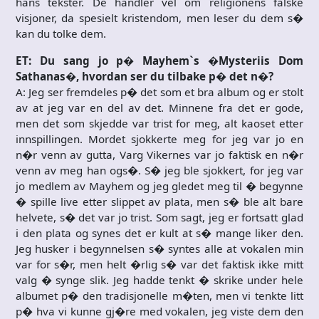
hans tekster. De handler vel om religionens falske
visjoner, da spesielt kristendom, men leser du dem s�
kan du tolke dem.
ET: Du sang jo p� Mayhem`s �Mysteriis Dom
Sathanas�, hvordan ser du tilbake p� det n�?
A: Jeg ser fremdeles p� det som et bra album og er stolt
av at jeg var en del av det. Minnene fra det er gode,
men det som skjedde var trist for meg, alt kaoset etter
innspillingen. Mordet sjokkerte meg for jeg var jo en
n�r venn av gutta, Varg Vikernes var jo faktisk en n�r
venn av meg han ogs�. S� jeg ble sjokkert, for jeg var
jo medlem av Mayhem og jeg gledet meg til � begynne
� spille live etter slippet av plata, men s� ble alt bare
helvete, s� det var jo trist. Som sagt, jeg er fortsatt glad
i den plata og synes det er kult at s� mange liker den.
Jeg husker i begynnelsen s� syntes alle at vokalen min
var for s�r, men helt �rlig s� var det faktisk ikke mitt
valg � synge slik. Jeg hadde tenkt � skrike under hele
albumet p� den tradisjonelle m�ten, men vi tenkte litt
p� hva vi kunne gj�re med vokalen, jeg viste dem den