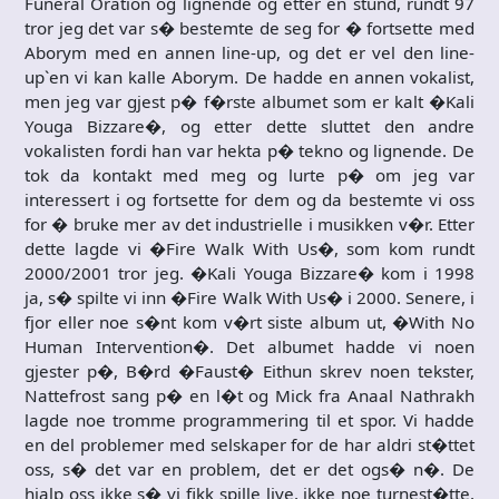
Funeral Oration og lignende og etter en stund, rundt 97
tror jeg det var s� bestemte de seg for � fortsette med
Aborym med en annen line-up, og det er vel den line-
up`en vi kan kalle Aborym. De hadde en annen vokalist,
men jeg var gjest p� f�rste albumet som er kalt �Kali
Youga Bizzare�, og etter dette sluttet den andre
vokalisten fordi han var hekta p� tekno og lignende. De
tok da kontakt med meg og lurte p� om jeg var
interessert i og fortsette for dem og da bestemte vi oss
for � bruke mer av det industrielle i musikken v�r. Etter
dette lagde vi �Fire Walk With Us�, som kom rundt
2000/2001 tror jeg. �Kali Youga Bizzare� kom i 1998
ja, s� spilte vi inn �Fire Walk With Us� i 2000. Senere, i
fjor eller noe s�nt kom v�rt siste album ut, �With No
Human Intervention�. Det albumet hadde vi noen
gjester p�, B�rd �Faust� Eithun skrev noen tekster,
Nattefrost sang p� en l�t og Mick fra Anaal Nathrakh
lagde noe tromme programmering til et spor. Vi hadde
en del problemer med selskaper for de har aldri st�ttet
oss, s� det var en problem, det er det ogs� n�. De
hjalp oss ikke s� vi fikk spille live, ikke noe turnest�tte,