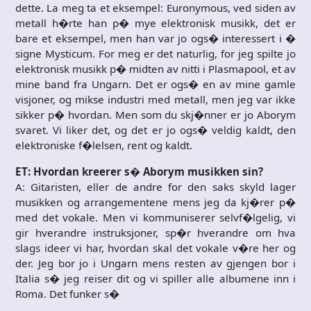
dette. La meg ta et eksempel: Euronymous, ved siden av
metall h�rte han p� mye elektronisk musikk, det er
bare et eksempel, men han var jo ogs� interessert i �
signe Mysticum. For meg er det naturlig, for jeg spilte jo
elektronisk musikk p� midten av nitti i Plasmapool, et av
mine band fra Ungarn. Det er ogs� en av mine gamle
visjoner, og mikse industri med metall, men jeg var ikke
sikker p� hvordan. Men som du skj�nner er jo Aborym
svaret. Vi liker det, og det er jo ogs� veldig kaldt, den
elektroniske f�lelsen, rent og kaldt.
ET: Hvordan kreerer s� Aborym musikken sin?
A: Gitaristen, eller de andre for den saks skyld lager
musikken og arrangementene mens jeg da kj�rer p�
med det vokale. Men vi kommuniserer selvf�lgelig, vi
gir hverandre instruksjoner, sp�r hverandre om hva
slags ideer vi har, hvordan skal det vokale v�re her og
der. Jeg bor jo i Ungarn mens resten av gjengen bor i
Italia s� jeg reiser dit og vi spiller alle albumene inn i
Roma. Det funker s�