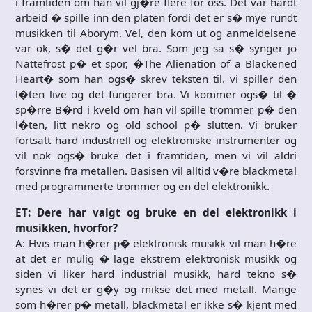
i framtiden om han vil gj�re flere for oss. Det var hardt
arbeid � spille inn den platen fordi det er s� mye rundt
musikken til Aborym. Vel, den kom ut og anmeldelsene
var ok, s� det g�r vel bra. Som jeg sa s� synger jo
Nattefrost p� et spor, �The Alienation of a Blackened
Heart� som han ogs� skrev teksten til. vi spiller den
l�ten live og det fungerer bra. Vi kommer ogs� til �
sp�rre B�rd i kveld om han vil spille trommer p� den
l�ten, litt nekro og old school p� slutten. Vi bruker
fortsatt hard industriell og elektroniske instrumenter og
vil nok ogs� bruke det i framtiden, men vi vil aldri
forsvinne fra metallen. Basisen vil alltid v�re blackmetal
med programmerte trommer og en del elektronikk.
ET: Dere har valgt og bruke en del elektronikk i
musikken, hvorfor?
A: Hvis man h�rer p� elektronisk musikk vil man h�re
at det er mulig � lage ekstrem elektronisk musikk og
siden vi liker hard industrial musikk, hard tekno s�
synes vi det er g�y og mikse det med metall. Mange
som h�rer p� metall, blackmetal er ikke s� kjent med