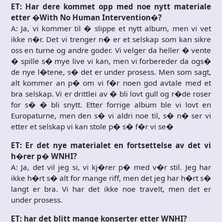
ET: Har dere kommet opp med noe nytt materiale
etter �With No Human Intervention�?
A: Ja, vi kommer til � slippe et nytt album, men vi vet
ikke n�r. Det vi trenger n� er et selskap som kan sikre
oss en turne og andre goder. Vi velger da heller � vente
� spille s� mye live vi kan, men vi forbereder da ogs�
de nye l�tene, s� det er under prosess. Men som sagt,
alt kommer an p� om vi f�r noen god avtale med et
bra selskap. Vi er drittlei av � bli lovt gull og r�de roser
for s� � bli snytt. Etter forrige album ble vi lovt en
Europaturne, men den s� vi aldri noe til, s� n� ser vi
etter et selskap vi kan stole p� s� f�r vi se�
ET: Er det nye materialet en fortsettelse av det vi
h�rer p� WNHI?
A: Ja, det vil jeg si, vi kj�rer p� med v�r stil. Jeg har
ikke h�rt s� alt for mange riff, men det jeg har h�rt s�
langt er bra. Vi har det ikke noe travelt, men det er
under prosess.
ET: har det blitt mange konserter etter WNHI?