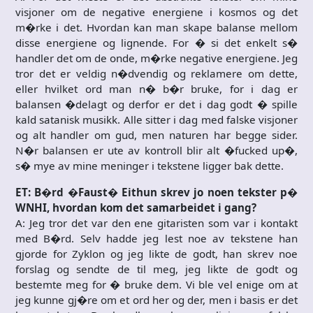
visjoner om de negative energiene i kosmos og det
m�rke i det. Hvordan kan man skape balanse mellom
disse energiene og lignende. For � si det enkelt s�
handler det om de onde, m�rke negative energiene. Jeg
tror det er veldig n�dvendig og reklamere om dette,
eller hvilket ord man n� b�r bruke, for i dag er
balansen �delagt og derfor er det i dag godt � spille
kald satanisk musikk. Alle sitter i dag med falske visjoner
og alt handler om gud, men naturen har begge sider.
N�r balansen er ute av kontroll blir alt �fucked up�,
s� mye av mine meninger i tekstene ligger bak dette.
ET: B�rd �Faust� Eithun skrev jo noen tekster p�
WNHI, hvordan kom det samarbeidet i gang?
A: Jeg tror det var den ene gitaristen som var i kontakt
med B�rd. Selv hadde jeg lest noe av tekstene han
gjorde for Zyklon og jeg likte de godt, han skrev noe
forslag og sendte de til meg, jeg likte de godt og
bestemte meg for � bruke dem. Vi ble vel enige om at
jeg kunne gj�re om et ord her og der, men i basis er det