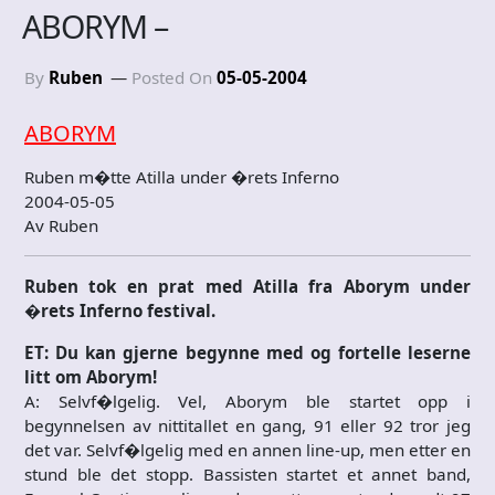
ABORYM –
By
Ruben
Posted On
05-05-2004
ABORYM
Ruben m�tte Atilla under �rets Inferno
2004-05-05
Av Ruben
Ruben tok en prat med Atilla fra Aborym under
�rets Inferno festival.
ET: Du kan gjerne begynne med og fortelle leserne
litt om Aborym!
A: Selvf�lgelig. Vel, Aborym ble startet opp i
begynnelsen av nittitallet en gang, 91 eller 92 tror jeg
det var. Selvf�lgelig med en annen line-up, men etter en
stund ble det stopp. Bassisten startet et annet band,