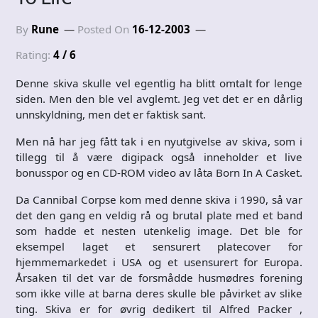
By
Rune
Posted On
16-12-2003
Rating:
4 / 6
Denne skiva skulle vel egentlig ha blitt omtalt for lenge
siden. Men den ble vel avglemt. Jeg vet det er en dårlig
unnskyldning, men det er faktisk sant.
Men nå har jeg fått tak i en nyutgivelse av skiva, som i
tillegg til å være digipack også inneholder et live
bonusspor og en CD-ROM video av låta Born In A Casket.
Da Cannibal Corpse kom med denne skiva i 1990, så var
det den gang en veldig rå og brutal plate med et band
som hadde et nesten utenkelig image. Det ble for
eksempel laget et sensurert platecover for
hjemmemarkedet i USA og et usensurert for Europa.
Årsaken til det var de forsmådde husmødres forening
som ikke ville at barna deres skulle ble påvirket av slike
ting. Skiva er for øvrig dedikert til Alfred Packer ,