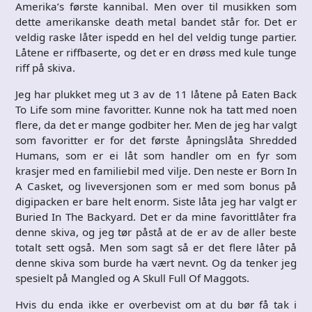
Amerika’s første kannibal. Men over til musikken som
dette amerikanske death metal bandet står for. Det er
veldig raske låter ispedd en hel del veldig tunge partier.
Låtene er riffbaserte, og det er en drøss med kule tunge
riff på skiva.
Jeg har plukket meg ut 3 av de 11 låtene på Eaten Back
To Life som mine favoritter. Kunne nok ha tatt med noen
flere, da det er mange godbiter her. Men de jeg har valgt
som favoritter er for det første åpningslåta Shredded
Humans, som er ei låt som handler om en fyr som
krasjer med en familiebil med vilje. Den neste er Born In
A Casket, og liveversjonen som er med som bonus på
digipacken er bare helt enorm. Siste låta jeg har valgt er
Buried In The Backyard. Det er da mine favorittlåter fra
denne skiva, og jeg tør påstå at de er av de aller beste
totalt sett også. Men som sagt så er det flere låter på
denne skiva som burde ha vært nevnt. Og da tenker jeg
spesielt på Mangled og A Skull Full Of Maggots.
Hvis du enda ikke er overbevist om at du bør få tak i