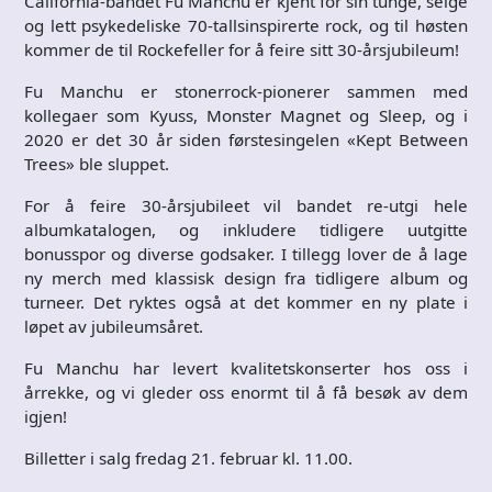
California-bandet Fu Manchu er kjent for sin tunge, seige
og lett psykedeliske 70-tallsinspirerte rock, og til høsten
kommer de til Rockefeller for å feire sitt 30-årsjubileum!
Fu Manchu er stonerrock-pionerer sammen med
kollegaer som Kyuss, Monster Magnet og Sleep, og i
2020 er det 30 år siden førstesingelen «Kept Between
Trees» ble sluppet.
For å feire 30-årsjubileet vil bandet re-utgi hele
albumkatalogen, og inkludere tidligere uutgitte
bonusspor og diverse godsaker. I tillegg lover de å lage
ny merch med klassisk design fra tidligere album og
turneer. Det ryktes også at det kommer en ny plate i
løpet av jubileumsåret.
Fu Manchu har levert kvalitetskonserter hos oss i
årrekke, og vi gleder oss enormt til å få besøk av dem
igjen!
Billetter i salg fredag 21. februar kl. 11.00.