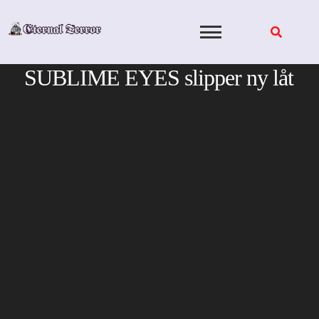
Skip
to
content
SUBLIME EYES slipper ny låt