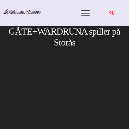
Skip
to
content
GÅTE+WARDRUNA spiller på
Storås