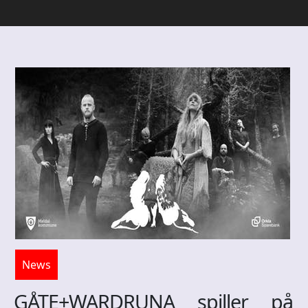
News
GÅTE+WARDRUNA spiller på