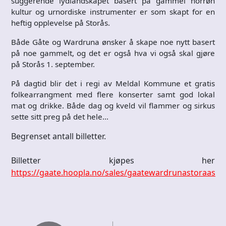
suggerende lydlandskapet basert på gammel norrøn
kultur og urnordiske instrumenter er som skapt for en
heftig opplevelse på Storås.
Både Gåte og Wardruna ønsker å skape noe nytt basert
på noe gammelt, og det er også hva vi også skal gjøre
på Storås 1. september.
På dagtid blir det i regi av Meldal Kommune et gratis
folkearrangment med flere konserter samt god lokal
mat og drikke. Både dag og kveld vil flammer og sirkus
sette sitt preg på det hele…
Begrenset antall billetter.
Billetter kjøpes her
https://gaate.hoopla.no/sales/gaatewardrunastoraas