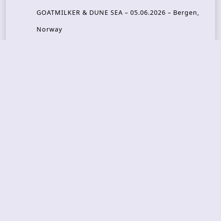
GOATMILKER & DUNE SEA – 05.06.2026 – Bergen,
Norway
Recent Photo Galleries
TONS OF ROCK 2026 – Day 4 – 27.06.2026
TONS OF ROCK 2026 – Day 3 – 26.06.2026
TONS OF ROCK 2026 – Day 2 – 25.06.2026
TONS OF ROCK 2026 – Day 1 – 24.06.2026