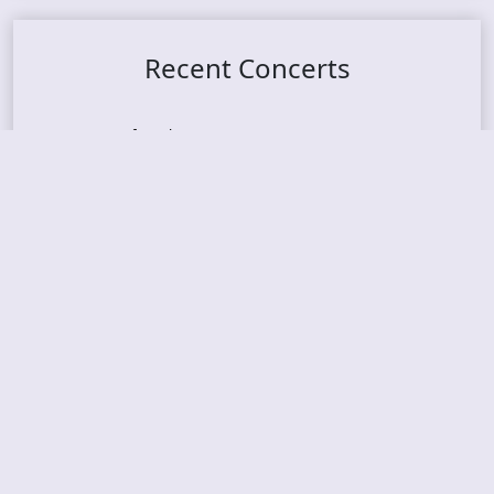
Recent Concerts
Tons of Rock 2026 – Day 4
Tons of Rock 2026 – Day 3
Tons of Rock 2026 – Day 2
Tons Of Rock 2026 – Day 1
GOATMILKER & DUNE SEA – 05.06.2026 – Bergen,
Norway