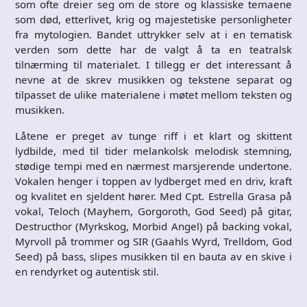
som ofte dreier seg om de store og klassiske temaene
som død, etterlivet, krig og majestetiske personligheter
fra mytologien. Bandet uttrykker selv at i en tematisk
verden som dette har de valgt å ta en teatralsk
tilnærming til materialet. I tillegg er det interessant å
nevne at de skrev musikken og tekstene separat og
tilpasset de ulike materialene i møtet mellom teksten og
musikken.
Låtene er preget av tunge riff i et klart og skittent
lydbilde, med til tider melankolsk melodisk stemning,
stødige tempi med en nærmest marsjerende undertone.
Vokalen henger i toppen av lydberget med en driv, kraft
og kvalitet en sjeldent hører. Med Cpt. Estrella Grasa på
vokal, Teloch (Mayhem, Gorgoroth, God Seed) på gitar,
Destructhor (Myrkskog, Morbid Angel) på backing vokal,
Myrvoll på trommer og SIR (Gaahls Wyrd, Trelldom, God
Seed) på bass, slipes musikken til en bauta av en skive i
en rendyrket og autentisk stil.