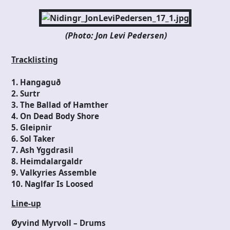
(Photo: Jon Levi Pedersen)
Tracklisting
1. Hangaguð
2. Surtr
3. The Ballad of Hamther
4. On Dead Body Shore
5. Gleipnir
6. Sol Taker
7. Ash Yggdrasil
8. Heimdalargaldr
9. Valkyries Assemble
10. Naglfar Is Loosed
Line-up
Øyvind Myrvoll – Drums