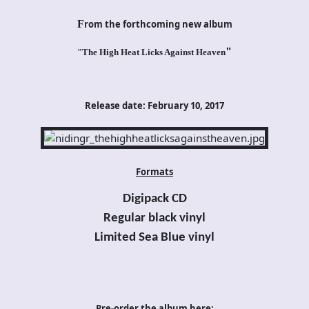
F
rom the forthcoming new album
"
"The High Heat Licks Against Heaven
Release date: February 10, 2017
Formats
Digipack CD
Regular black
vinyl
Limited Sea Blue vinyl
Pre-order the album here: