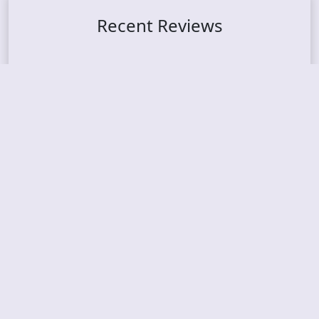
Recent Reviews
DOUBLE MUTE – Corporate Culture: CEO Edition
METASOMA – Core
THOSE MADE BROKEN – A Door You Can Never C
lose
JASON WOOD & MATT JOHNSON – Cognitive Diss
ident: Conversations with THE THE’s Matt Johns
on
CAIRISS – Wilderness