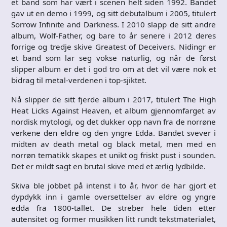
et band som har vært i scenen helt siden 1992. Bandet
gav ut en demo i 1999, og sitt debutalbum i 2005, titulert
Sorrow Infinite and Darkness. I 2010 slapp de sitt andre
album, Wolf-Father, og bare to år senere i 2012 deres
forrige og tredje skive Greatest of Deceivers. Nidingr er
et band som lar seg vokse naturlig, og når de først
slipper album er det i god tro om at det vil være nok et
bidrag til metal-verdenen i top-sjiktet.
Nå slipper de sitt fjerde album i 2017, titulert The High
Heat Licks Against Heaven, et album gjennomfarget av
nordisk mytologi, og det dukker opp navn fra de norrøne
verkene den eldre og den yngre Edda. Bandet svever i
midten av death metal og black metal, men med en
norrøn tematikk skapes et unikt og friskt pust i sounden.
Det er mildt sagt en brutal skive med et ærlig lydbilde.
Skiva ble jobbet på intenst i to år, hvor de har gjort et
dypdykk inn i gamle oversettelser av eldre og yngre
edda fra 1800-tallet. De streber hele tiden etter
autensitet og former musikken litt rundt tekstmaterialet,