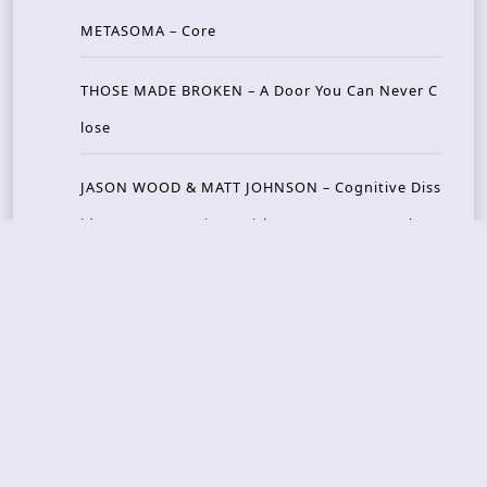
METASOMA – Core
THOSE MADE BROKEN – A Door You Can Never C
lose
JASON WOOD & MATT JOHNSON – Cognitive Diss
ident: Conversations with THE THE’s Matt Johns
on
CAIRISS – Wilderness
Recent Concerts