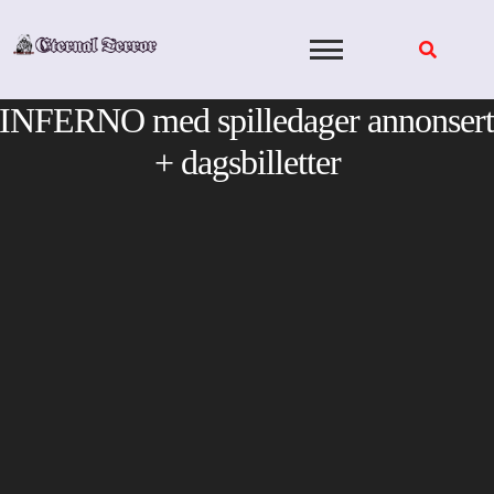
Skip
to
content
INFERNO med spilledager annonsert
+ dagsbilletter