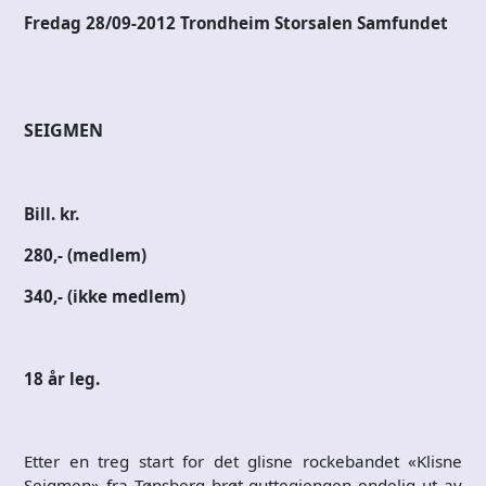
Fredag 28/09-2012 Trondheim Storsalen Samfundet
SEIGMEN
Bill. kr.
280,- (medlem)
340,- (ikke medlem)
18 år leg.
Etter en treg start for det glisne rockebandet «Klisne
Seigmen» fra Tønsberg brøt guttegjengen endelig ut av