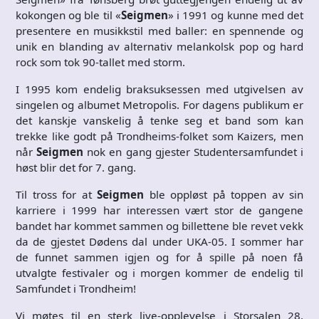
kokongen og ble til «
Seigmen
» i 1991 og kunne med det
presentere en musikkstil med baller: en spennende og
unik en blanding av alternativ melankolsk pop og hard
rock som tok 90-tallet med storm.
I 1995 kom endelig braksuksessen med utgivelsen av
singelen og albumet Metropolis. For dagens publikum er
det kanskje vanskelig å tenke seg et band som kan
trekke like godt på Trondheims-folket som Kaizers, men
når
Seigmen
nok en gang gjester Studentersamfundet i
høst blir det for 7. gang.
Til tross for at
Seigmen
ble oppløst på toppen av sin
karriere i 1999 har interessen vært stor de gangene
bandet har kommet sammen og billettene ble revet vekk
da de gjestet Dødens dal under UKA-05. I sommer har
de funnet sammen igjen og for å spille på noen få
utvalgte festivaler og i morgen kommer de endelig til
Samfundet i Trondheim!
Vi møtes til en sterk live-opplevelse i Storsalen 28.