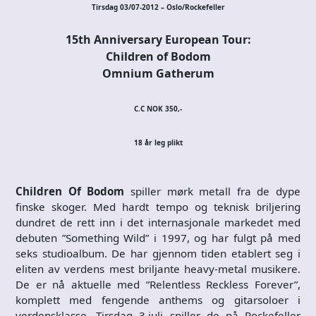
Tirsdag 03/07-2012 – Oslo/Rockefeller
15th Anniversary European Tour:
Children of Bodom
Omnium Gatherum
C.C NOK 350,-
18 år leg plikt
Children Of Bodom
spiller mørk metall fra de dype
finske skoger. Med hardt tempo og teknisk briljering
dundret de rett inn i det internasjonale markedet med
debuten ”Something Wild” i 1997, og har fulgt på med
seks studioalbum. De har gjennom tiden etablert seg i
eliten av verdens mest briljante heavy-metal musikere.
De er nå aktuelle med ”Relentless Reckless Forever”,
komplett med fengende anthems og gitarsoloer i
verdensklasse. Tirsdag 3.juli spiller de på Rockefeller