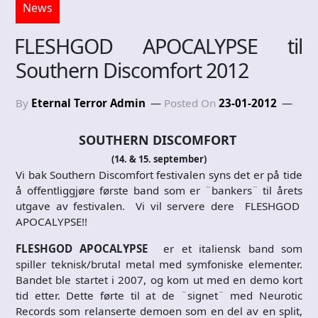
News
FLESHGOD APOCALYPSE til
Southern Discomfort 2012
By
Eternal Terror Admin
Posted On
23-01-2012
SOUTHERN DISCOMFORT
(14. & 15. september)
Vi bak Southern Discomfort festivalen syns det er på tide
å offentliggjøre første band som er ¨bankers¨ til årets
utgave av festivalen. Vi vil servere dere FLESHGOD
APOCALYPSE!!
FLESHGOD APOCALYPSE
er et italiensk band som
spiller teknisk/brutal metal med symfoniske elementer.
Bandet ble startet i 2007, og kom ut med en demo kort
tid etter. Dette førte til at de ¨signet¨ med Neurotic
Records som relanserte demoen som en del av en split,