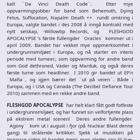
kalt ¨Da Vinci Death Code¨. Etter mye
oppvarmingsjobber for band som Behemoth, Dying
Fetus, Suffocation, Napalm Death ++ rundt omkring i
Europa, valgte bandet i des 2008 å inngå kontrakt med
nytt selskap, -Willowtip Records, og FLESHGOD
APOCALYPSE ‘s første fullengder ¨Oracles¨ kommer ut i
april 2009. Bandet har vekket mye oppmerksomhet i
undergrunnsmiljøet i Europa, og nå starter en intens
periode med turneer.; som oppvarming for andre band
som God dethroned, Vader og Marduk, og også deres
første turne som headliner. I 2010 gir bandet ut EP’n
¨Mafia¨, og igjen bærer det ¨ut på veien¨. Både i
Europa, og i USA og Canada (The Decibel Defiance Tour
2010) sammen med en rekke andre band.
FLESHGOD APOCALYPSE
har helt klart fått godt fotfeste
i undergrunnsmiljøet, og har funnet sin velfortjente plass
på ekstrem metal scenen! Deres andre fullengder
¨Agony¨ kom ut i august i fjor (på Nuclear Blast denne
gang) til strålende kritikker. Sjekk ut musikken på
myspace siden til bandet mens man gleder seg til live-