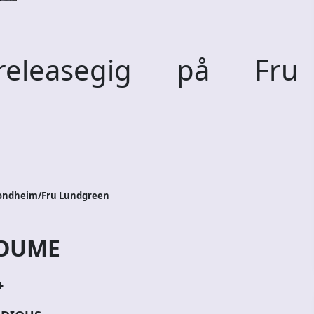
leasegig på Fru
Trondheim/Fru Lundgreen
OUME
+