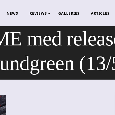
NEWS
REVIEWS
GALLERIES
ARTICLES
med release
undgreen (13/