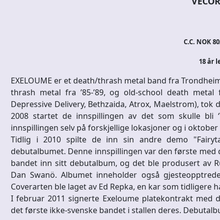
VECOR
C.C. NOK 80
18 år l
EXELOUME er et death/thrash metal band fra Trondheim,
thrash metal fra ’85-’89, og old-school death metal 
Depressive Delivery, Bethzaida, Atrox, Maelstrom), tok d
2008 startet de innspillingen av det som skulle bl
innspillingen selv på forskjellige lokasjoner og i oktobe
Tidlig i 2010 spilte de inn sin andre demo "Fairyt
debutalbumet. Denne innspillingen var den første med d
bandet inn sitt debutalbum, og det ble produsert av Ru
Dan Swanö. Albumet inneholder også gjesteopptred
Coverarten ble laget av Ed Repka, en kar som tidligere
I februar 2011 signerte Exeloume platekontrakt med d
det første ikke-svenske bandet i stallen deres. Debutalbu