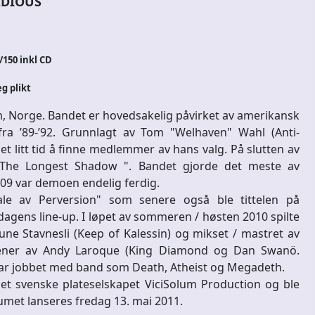
DIOUS
/150 inkl CD
eg plikt
 Norge. Bandet er hovedsakelig påvirket av amerikansk
fra ’89-’92. Grunnlagt av Tom "Welhaven" Wahl (Anti-
et litt tid å finne medlemmer av hans valg. På slutten av
i ‘The Longest Shadow ". Bandet gjorde det meste av
r 09 var demoen endelig ferdig.
ale av Perversion" som senere også ble tittelen på
agens line-up. I løpet av sommeren / høsten 2010 spilte
ne Stavnesli (Keep of Kalessin) og mikset / mastret av
ener av Andy Laroque (King Diamond og Dan Swanö.
 har jobbet med band som Death, Atheist og Megadeth.
et svenske plateselskapet ViciSolum Production og ble
met lanseres fredag ​​13. mai 2011.