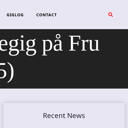
GIGLOG
CONTACT
gig på Fru
5)
Recent News