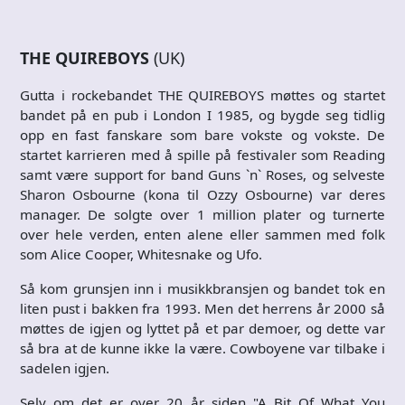
THE QUIREBOYS
(UK)
Gutta i rockebandet THE QUIREBOYS møttes og startet
bandet på en pub i London I 1985, og bygde seg tidlig
opp en fast fanskare som bare vokste og vokste. De
startet karrieren med å spille på festivaler som Reading
samt være support for band Guns `n` Roses, og selveste
Sharon Osbourne (kona til Ozzy Osbourne) var deres
manager. De solgte over 1 million plater og turnerte
over hele verden, enten alene eller sammen med folk
som Alice Cooper, Whitesnake og Ufo.
Så kom grunsjen inn i musikkbransjen og bandet tok en
liten pust i bakken fra 1993. Men det herrens år 2000 så
møttes de igjen og lyttet på et par demoer, og dette var
så bra at de kunne ikke la være. Cowboyene var tilbake i
sadelen igjen.
Selv om det er over 20 år siden "A Bit Of What You