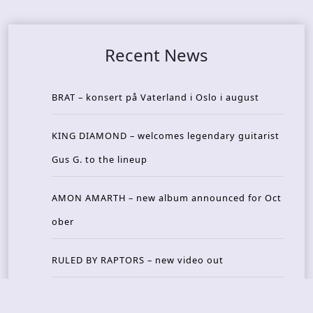
Recent News
BRAT – konsert på Vaterland i Oslo i august
KING DIAMOND – welcomes legendary guitarist
Gus G. to the lineup
AMON AMARTH – new album announced for Oct
ober
RULED BY RAPTORS – new video out
THE BITTER PILLS – new track out