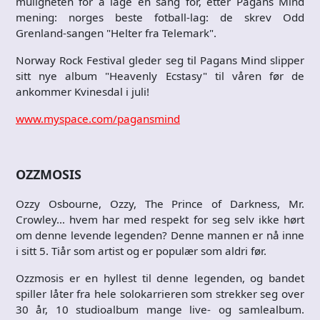
muligheten for å lage en sang for, etter Pagans Mind
mening: norges beste fotball-lag: de skrev Odd
Grenland-sangen "Helter fra Telemark".
Norway Rock Festival gleder seg til Pagans Mind slipper
sitt nye album "Heavenly Ecstasy" til våren før de
ankommer Kvinesdal i juli!
www.myspace.com/pagansmind
OZZMOSIS
Ozzy Osbourne, Ozzy, The Prince of Darkness, Mr.
Crowley… hvem har med respekt for seg selv ikke hørt
om denne levende legenden? Denne mannen er nå inne
i sitt 5. Tiår som artist og er populær som aldri før.
Ozzmosis er en hyllest til denne legenden, og bandet
spiller låter fra hele solokarrieren som strekker seg over
30 år, 10 studioalbum mange live- og samlealbum.