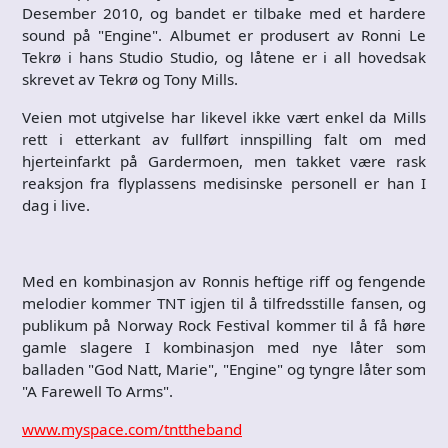
Desember 2010, og bandet er tilbake med et hardere
sound på "Engine". Albumet er produsert av Ronni Le
Tekrø i hans Studio Studio, og låtene er i all hovedsak
skrevet av Tekrø og Tony Mills.
Veien mot utgivelse har likevel ikke vært enkel da Mills
rett i etterkant av fullført innspilling falt om med
hjerteinfarkt på Gardermoen, men takket være rask
reaksjon fra flyplassens medisinske personell er han I
dag i live.
Med en kombinasjon av Ronnis heftige riff og fengende
melodier kommer TNT igjen til å tilfredsstille fansen, og
publikum på Norway Rock Festival kommer til å få høre
gamle slagere I kombinasjon med nye låter som
balladen "God Natt, Marie", "Engine" og tyngre låter som
"A Farewell To Arms".
www.myspace.com/tnttheband