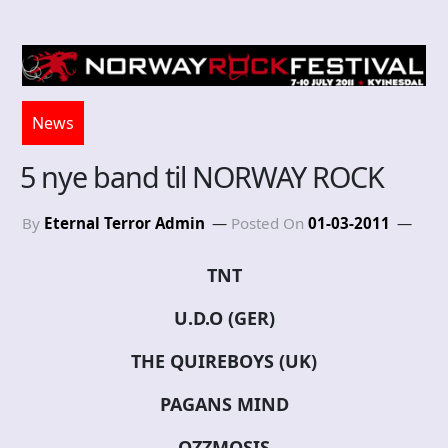
News
5 nye band til NORWAY ROCK
By
Eternal Terror Admin
Posted On
01-03-2011
TNT
U.D.O (GER)
THE QUIREBOYS (UK)
PAGANS MIND
OZZMOSIS