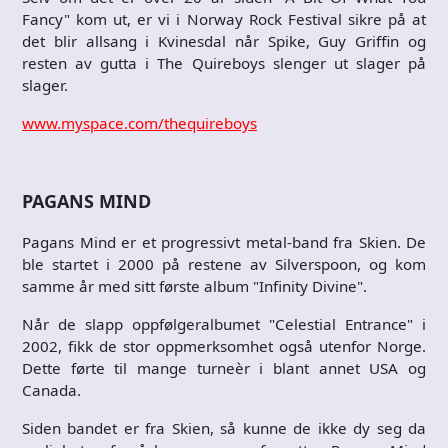
Fancy" kom ut, er vi i Norway Rock Festival sikre på at
det blir allsang i Kvinesdal når Spike, Guy Griffin og
resten av gutta i The Quireboys slenger ut slager på
slager.
www.myspace.com/thequireboys
PAGANS MIND
Pagans Mind er et progressivt metal-band fra Skien. De
ble startet i 2000 på restene av Silverspoon, og kom
samme år med sitt første album "Infinity Divine".
Når de slapp oppfølgeralbumet "Celestial Entrance" i
2002, fikk de stor oppmerksomhet også utenfor Norge.
Dette førte til mange turneèr i blant annet USA og
Canada.
Siden bandet er fra Skien, så kunne de ikke dy seg da