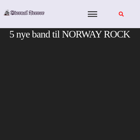
Skip
to
content
5 nye band til NORWAY ROCK