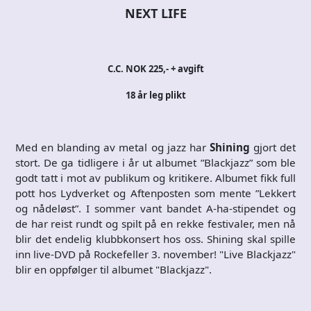
NEXT LIFE
C.C. NOK 225,- + avgift
18 år leg plikt
Med en blanding av metal og jazz har
Shining
gjort det
stort. De ga tidligere i år ut albumet ”Blackjazz” som ble
godt tatt i mot av publikum og kritikere. Albumet fikk full
pott hos Lydverket og Aftenposten som mente ”Lekkert
og nådeløst”. I sommer vant bandet A-ha-stipendet og
de har reist rundt og spilt på en rekke festivaler, men nå
blir det endelig klubbkonsert hos oss. Shining skal spille
inn live-DVD på Rockefeller 3. november! "Live Blackjazz"
blir en oppfølger til albumet "Blackjazz".