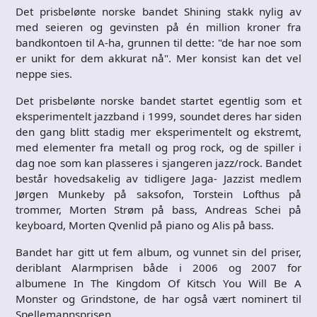
Det prisbelønte norske bandet Shining stakk nylig av
med seieren og gevinsten på én million kroner fra
bandkontoen til A-ha, grunnen til dette: "de har noe som
er unikt for dem akkurat nå". Mer konsist kan det vel
neppe sies.
Det prisbelønte norske bandet startet egentlig som et
eksperimentelt jazzband i 1999, soundet deres har siden
den gang blitt stadig mer eksperimentelt og ekstremt,
med elementer fra metall og prog rock, og de spiller i
dag noe som kan plasseres i sjangeren jazz/rock. Bandet
består hovedsakelig av tidligere Jaga- Jazzist medlem
Jørgen Munkeby på saksofon, Torstein Lofthus på
trommer, Morten Strøm på bass, Andreas Schei på
keyboard, Morten Qvenlid på piano og Alis på bass.
Bandet har gitt ut fem album, og vunnet sin del priser,
deriblant Alarmprisen både i 2006 og 2007 for
albumene In The Kingdom Of Kitsch You Will Be A
Monster og Grindstone, de har også vært nominert til
Spellemannsprisen.