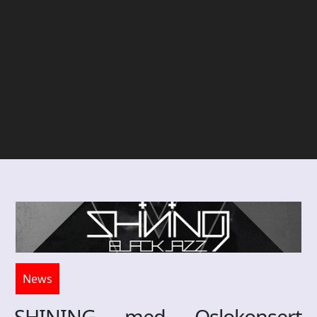
News
SHINING med Oslokonsert