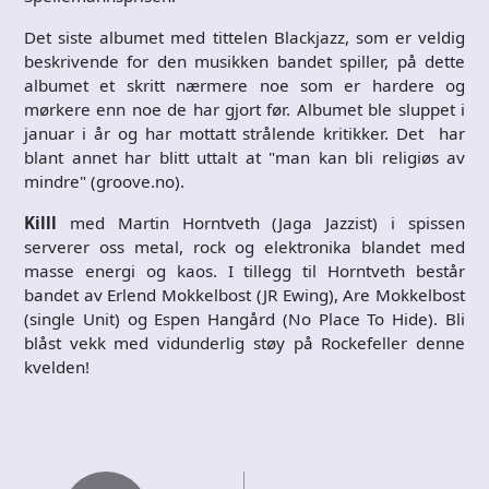
Det siste albumet med tittelen Blackjazz, som er veldig
beskrivende for den musikken bandet spiller, på dette
albumet et skritt nærmere noe som er hardere og
mørkere enn noe de har gjort før. Albumet ble sluppet i
januar i år og har mottatt strålende kritikker. Det har
blant annet har blitt uttalt at "man kan bli religiøs av
mindre" (groove.no).
Killl
med Martin Horntveth (Jaga Jazzist) i spissen
serverer oss metal, rock og elektronika blandet med
masse energi og kaos. I tillegg til Horntveth består
bandet av Erlend Mokkelbost (JR Ewing), Are Mokkelbost
(single Unit) og Espen Hangård (No Place To Hide). Bli
blåst vekk med vidunderlig støy på Rockefeller denne
kvelden!