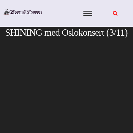
Skip
to
content
SHINING med Oslokonsert (3/11)