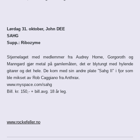
Lørdag 31. oktober, John DEE
SAHG
Supp.: Ribozyme
Stjernelaget med medlemmer fra Audrey Horne, Gorgoroth og
Manngard gjør metal på gamlemåten, det er blytungt med hylende
gitarer og det hele. De kom med sin andre plate ”Sahg II” i fjor som
ble mikset av Rob Caggiano fra Anthrax.
www.myspace.com/sahg
Bill. kr. 150,- + bill.avg. 18 år leg.
www.rockefeller.no