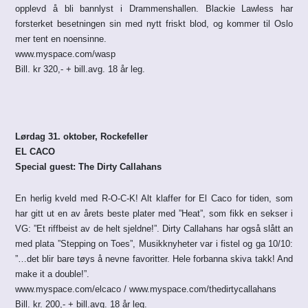
opplevd å bli bannlyst i Drammenshallen. Blackie Lawless har
forsterket besetningen sin med nytt friskt blod, og kommer til Oslo
mer tent en noensinne.
www.myspace.com/wasp
Bill. kr 320,- + bill.avg. 18 år leg.
Lørdag 31. oktober, Rockefeller
EL CACO
Special guest: The Dirty Callahans
En herlig kveld med R-O-C-K! Alt klaffer for El Caco for tiden, som
har gitt ut en av årets beste plater med ”Heat”, som fikk en sekser i
VG: ”Et riffbeist av de helt sjeldne!”. Dirty Callahans har også slått an
med plata ”Stepping on Toes”, Musikknyheter var i fistel og ga 10/10:
”…det blir bare tøys å nevne favoritter. Hele forbanna skiva takk! And
make it a double!”.
www.myspace.com/elcaco / www.myspace.com/thedirtycallahans
Bill. kr. 200,- + bill.avg. 18 år leg.