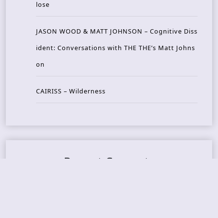
lose
JASON WOOD & MATT JOHNSON – Cognitive Diss
ident: Conversations with THE THE’s Matt Johns
on
CAIRISS – Wilderness
Recent Concerts
Tons of Rock 2026 – Day 4
Tons of Rock 2026 – Day 3