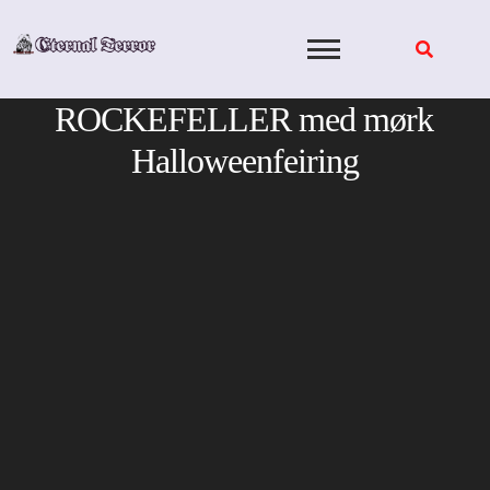
Skip
to
content
ROCKEFELLER med mørk
Halloweenfeiring