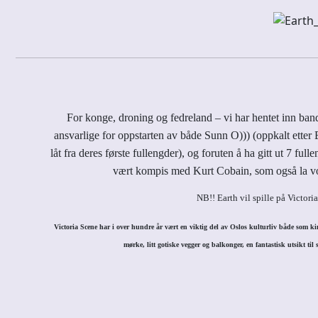
For konge, droning og fedreland – vi har hentet inn ban
ansvarlige for oppstarten av både Sunn O))) (oppkalt etter 
låt fra deres første fullengder), og foruten å ha gitt ut 7 f
vært kompis med Kurt Cobain, som også la vo
NB!! Earth vil spille på Victori
Victoria Scene har i over hundre år vært en viktig del av Oslos kulturliv både som kin
mørke, litt gotiske vegger og balkonger, en fantastisk utsikt ti