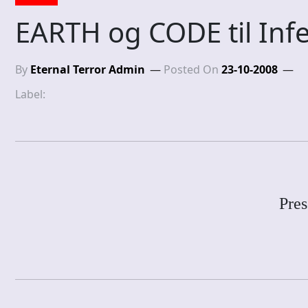
EARTH og CODE til Inf
By
Eternal Terror Admin
Posted On
23-10-2008
Label:
Pres