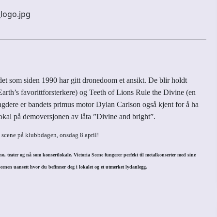
det som siden 1990 har gitt dronedoom et ansikt. De blir holdt
Earth’s favorittforsterkere) og Teeth of Lions Rule the Divine (en
ullengdere er bandets primus motor Dylan Carlson også kjent for å ha
kal på demoversjonen av låta ”Divine and bright”.
a scene på klubbdagen, onsdag 8.april!
o, teater og nå som konsertlokale. Victoria Scene fungerer perfekt til
metal
konserter med sine
l scenen uansett hvor du befinner deg i lokalet og et utmerket lydanlegg.