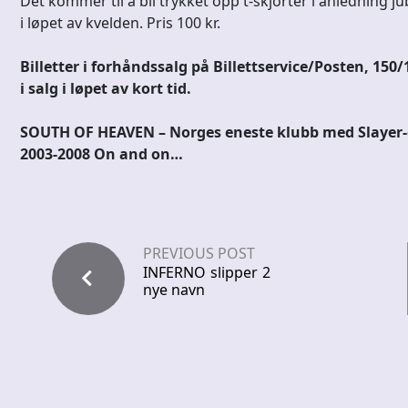
Det kommer til å bli trykket opp t-skjorter i anledning j
i løpet av kvelden. Pris 100 kr.
Billetter i forhåndssalg på Billettservice/Posten, 150/10
i salg i løpet av kort tid.
SOUTH OF HEAVEN – Norges eneste klubb med Slayer-
2003-2008 On and on…
PREVIOUS POST
INFERNO slipper 2
nye navn