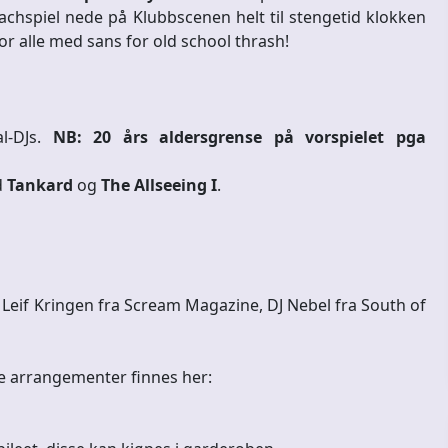
nachspiel nede på Klubbscenen helt til stengetid klokken
for alle med sans for old school thrash!
l-DJs.
NB: 20 års aldersgrense på vorspielet pga
d
Tankard
og
The Allseeing I
.
Leif Kringen fra Scream Magazine, DJ Nebel fra South of
le arrangementer finnes her: