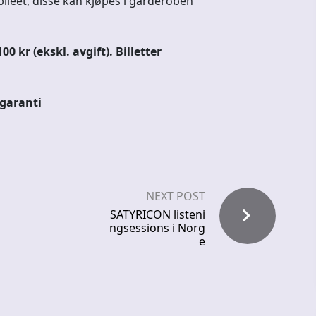
ubileet, disse kan kjøpes i garderoben
0 kr (ekskl. avgift). Billetter
garanti
NEXT POST
SATYRICON listeni
ngsessions i Norg
e