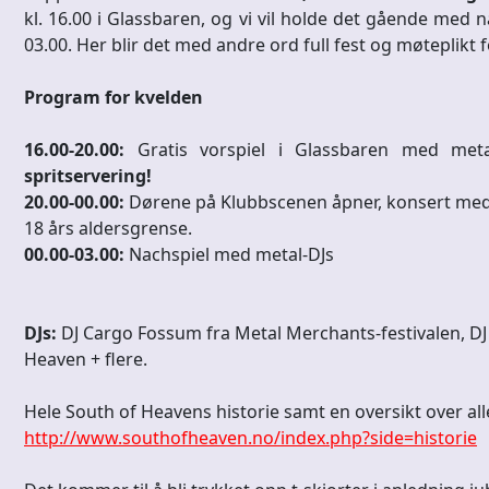
kl. 16.00 i Glassbaren, og vi vil holde det gående med 
03.00. Her blir det med andre ord full fest og møteplikt 
Program for kvelden
16.00-20.00:
Gratis vorspiel i Glassbaren med meta
spritservering!
20.00-00.00:
Dørene på Klubbscenen åpner, konsert me
18 års aldersgrense.
00.00-03.00:
Nachspiel med metal-DJs
DJs:
DJ Cargo Fossum fra Metal Merchants-festivalen, DJ 
Heaven + flere.
Hele South of Heavens historie samt en oversikt over al
http://www.southofheaven.no/index.php?side=historie