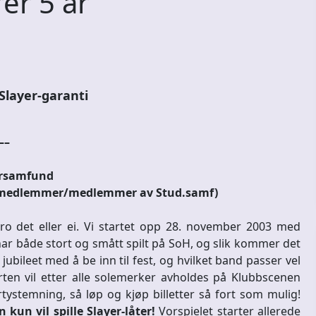
er 5 år
layer-garanti
–
ersamfund
kke-medlemmer/medlemmer av Stud.samf)
tro det eller ei. Vi startet opp 28. november 2003 med
ar både stort og smått spilt på SoH, og slik kommer det
 jubileet med å be inn til fest, og hvilket band passer vel
en vil etter alle solemerker avholdes på Klubbscenen
rtystemning, så løp og kjøp billetter så fort som mulig!
kun vil spille Slayer-låter!
Vorspielet starter allerede