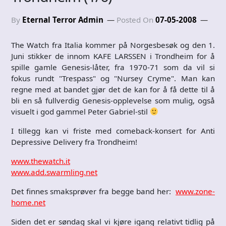
By
Eternal Terror Admin
Posted On
07-05-2008
The Watch fra Italia kommer på Norgesbesøk og den 1.
Juni stikker de innom KAFE LARSSEN i Trondheim for å
spille gamle Genesis-låter, fra 1970-71 som da vil si
fokus rundt "Trespass" og "Nursey Cryme". Man kan
regne med at bandet gjør det de kan for å få dette til å
bli en så fullverdig Genesis-opplevelse som mulig, også
visuelt i god gammel Peter Gabriel-stil
I tillegg kan vi friste med comeback-konsert for Anti
Depressive Delivery fra Trondheim!
www.thewatch.it
www.add.swarmling.net
Det finnes smaksprøver fra begge band her:
www.zone-
home.net
Siden det er søndag skal vi kjøre igang relativt tidlig på