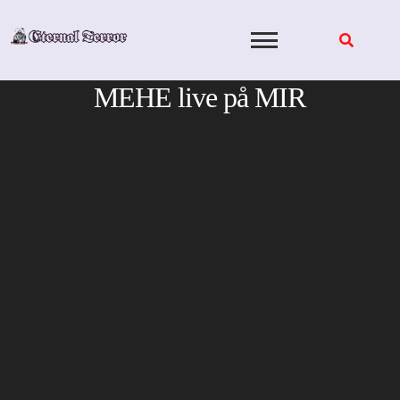
Skip
to
content
MEHE live på MIR