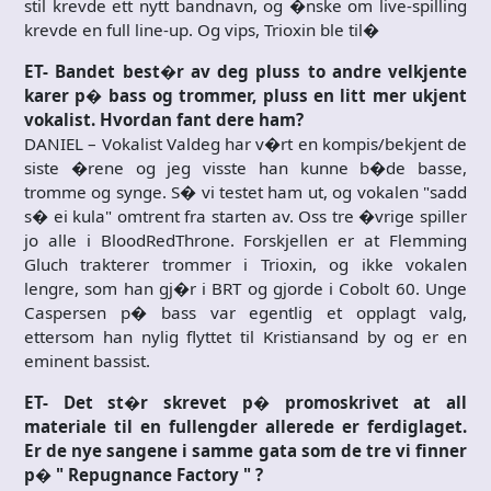
stil krevde ett nytt bandnavn, og �nske om live-spilling
krevde en full line-up. Og vips, Trioxin ble til�
ET- Bandet best�r av deg pluss to andre velkjente
karer p� bass og trommer, pluss en litt mer ukjent
vokalist. Hvordan fant dere ham?
DANIEL – Vokalist Valdeg har v�rt en kompis/bekjent de
siste �rene og jeg visste han kunne b�de basse,
tromme og synge. S� vi testet ham ut, og vokalen "sadd
s� ei kula" omtrent fra starten av. Oss tre �vrige spiller
jo alle i BloodRedThrone. Forskjellen er at Flemming
Gluch trakterer trommer i Trioxin, og ikke vokalen
lengre, som han gj�r i BRT og gjorde i Cobolt 60. Unge
Caspersen p� bass var egentlig et opplagt valg,
ettersom han nylig flyttet til Kristiansand by og er en
eminent bassist.
ET- Det st�r skrevet p� promoskrivet at all
materiale til en fullengder allerede er ferdiglaget.
Er de nye sangene i samme gata som de tre vi finner
p� " Repugnance Factory " ?