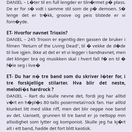
DANIEL – L�ter til en full lengder er tiln�rmet p� plass.
De er for s� vidt i samme stil som de p� demoen. S�
lenge det er tr�kk, groove og peis tilstede er vi
forn�yde.
ET- Hvorfor navnet Trioxin?
DANIEL – 245 Trioxin er egentlig den gassen de bruker i
filmen "Return of the Living Dead", til � vekke de d�de
til live igjen. Ikke at det er et vi legger i bandnavnet, men
det klinger bra og musikken skal i hvert fall f� en til �
f�le seg i live�
ET- Du har n� tre band som du skriver l�ter for, i
tre forskjellige stilarter. Hva blir det neste,
melodi�s hardrock ?
DANIEL – Rart du skulle nevne det, fordi jeg har alltid
v�rt en h�pl�s 80-talls posermetal/rock fan. Har alltid
klunket litt med slike riff, men det blir neppe noe band
av det. Uansett, grunnen til tre band er jo nettopp min
allsidighet som lytter og komponist. Skulle jeg ha kj�rt
alt i ett band, hadde det fort blitt kaotisk.