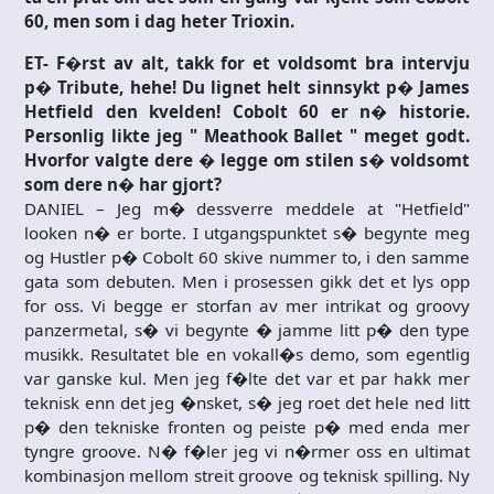
60, men som i dag heter Trioxin.
ET- F�rst av alt, takk for et voldsomt bra intervju
p� Tribute, hehe! Du lignet helt sinnsykt p� James
Hetfield den kvelden! Cobolt 60 er n� historie.
Personlig likte jeg " Meathook Ballet " meget godt.
Hvorfor valgte dere � legge om stilen s� voldsomt
som dere n� har gjort?
DANIEL – Jeg m� dessverre meddele at "Hetfield"
looken n� er borte. I utgangspunktet s� begynte meg
og Hustler p� Cobolt 60 skive nummer to, i den samme
gata som debuten. Men i prosessen gikk det et lys opp
for oss. Vi begge er storfan av mer intrikat og groovy
panzermetal, s� vi begynte � jamme litt p� den type
musikk. Resultatet ble en vokall�s demo, som egentlig
var ganske kul. Men jeg f�lte det var et par hakk mer
teknisk enn det jeg �nsket, s� jeg roet det hele ned litt
p� den tekniske fronten og peiste p� med enda mer
tyngre groove. N� f�ler jeg vi n�rmer oss en ultimat
kombinasjon mellom streit groove og teknisk spilling. Ny