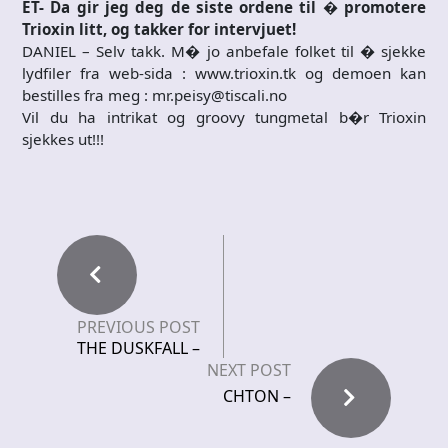
ET- Da gir jeg deg de siste ordene til � promotere
Trioxin litt, og takker for intervjuet!
DANIEL – Selv takk. M� jo anbefale folket til � sjekke
lydfiler fra web-sida : www.trioxin.tk og demoen kan
bestilles fra meg : mr.peisy@tiscali.no
Vil du ha intrikat og groovy tungmetal b�r Trioxin
sjekkes ut!!!
PREVIOUS POST
THE DUSKFALL –
NEXT POST
CHTON –