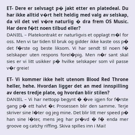
ET- Dere er selvsagt p� jakt etter en platedeal. Du
har ikke alltid v�rt helt heldig med valg av selskap,
da vil det vel v�re naturlig � dra frem OS Music.
Har dere f�tt noen tilbud eller?
DANIEL – Platekontrakt er naturligvis et opplagt m�l for
oss. Men vi tar tiden til bruk og gidder ikke kaste oss p�
det f�rste og beste liksom. Vi har sendt til noen f�
selskaper uten respons forel�pig. Men n�r sant skal
sies er vi litt usikker p� hvilke selskaper som vil passe
v�r greie!
ET- Vi kommer ikke helt utenom Blood Red Throne
heller, hehe. Hvordan ligger det an med innspilling
av deres tredje plate, og hvordan blir stilen?
DANIEL – Vi har nettopp begynt � �ve igjen for f�rste
gang p� ett halvt �r. Prosessen blir den samme. Terje
skriver sine l�ter og jeg mine. Det blir litt mer speed p�
han sine l�ter, mens jeg har pr�vd � f� enda mer
groove og catchy riffing. Skiva spilles inn i Mai!