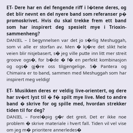
ET- Dere har en del fengende riff i l�tene deres, og
det blir nevnt en del nyere band som referanser p�
promoskrivet. Hvis du skal trekke frem ett band
som har inspirert deg spesielt mye i Trioxin-
sammenheng?
DANIEL – I begynnelsen var det jo s�rlig Meshuggah,
som vi alle er storfan av. Men � kj�re det slikt hele
veien blir nisjebasert, s� jeg ville putte inn litt mer streit
groove ogs�, for b�de � f� en perfekt kombinasjon
og ogs� gj�re oss tilgjengelige. S� Pantera og
Chimaira er to band, sammen med Meshuggah som har
inspirert meg veldig!
ET- Musikken deres er veldig live-orientert, og dere
har sv�rt lyst til � f� spilt mye live. Med to andre
band � skrive for og spille med, hvordan strekker
tiden til for deg?
DANIEL – Forel�pig g�r det greit. Det er ikke noe
problem � skrive materiale i hvert fall. Tiden vil vel vise
om jeg m� prioritere annerledes�