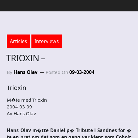
Articles
Interviews
TRIOXIN –
By
Hans Olav
Posted On
09-03-2004
Trioxin
M�te med Trioxin
2004-03-09
Av Hans Olav
Hans Olav m�tte Daniel p� Tribute i Sandnes for �
ta en prat om det som en gang var kjent som Cobolt