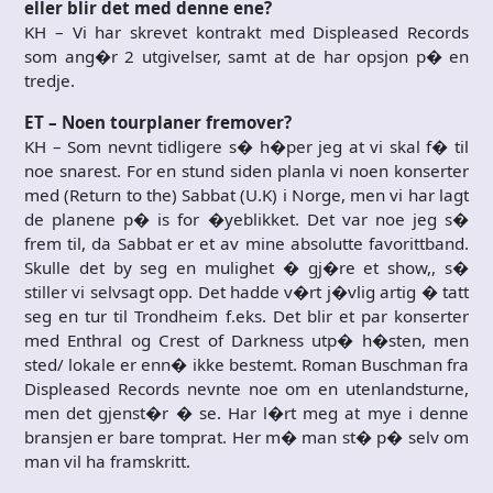
eller blir det med denne ene?
KH – Vi har skrevet kontrakt med Displeased Records
som ang�r 2 utgivelser, samt at de har opsjon p� en
tredje.
ET – Noen tourplaner fremover?
KH – Som nevnt tidligere s� h�per jeg at vi skal f� til
noe snarest. For en stund siden planla vi noen konserter
med (Return to the) Sabbat (U.K) i Norge, men vi har lagt
de planene p� is for �yeblikket. Det var noe jeg s�
frem til, da Sabbat er et av mine absolutte favorittband.
Skulle det by seg en mulighet � gj�re et show,, s�
stiller vi selvsagt opp. Det hadde v�rt j�vlig artig � tatt
seg en tur til Trondheim f.eks. Det blir et par konserter
med Enthral og Crest of Darkness utp� h�sten, men
sted/ lokale er enn� ikke bestemt. Roman Buschman fra
Displeased Records nevnte noe om en utenlandsturne,
men det gjenst�r � se. Har l�rt meg at mye i denne
bransjen er bare tomprat. Her m� man st� p� selv om
man vil ha framskritt.