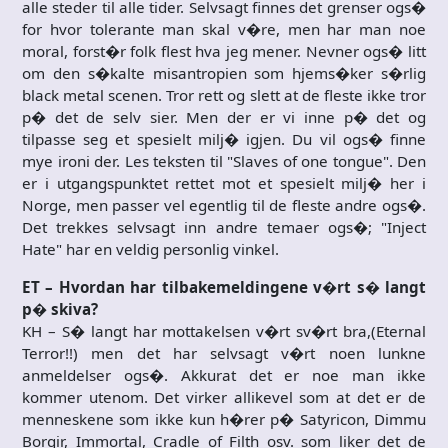
alle steder til alle tider. Selvsagt finnes det grenser ogs�
for hvor tolerante man skal v�re, men har man noe
moral, forst�r folk flest hva jeg mener. Nevner ogs� litt
om den s�kalte misantropien som hjems�ker s�rlig
black metal scenen. Tror rett og slett at de fleste ikke tror
p� det de selv sier. Men der er vi inne p� det og
tilpasse seg et spesielt milj� igjen. Du vil ogs� finne
mye ironi der. Les teksten til "Slaves of one tongue". Den
er i utgangspunktet rettet mot et spesielt milj� her i
Norge, men passer vel egentlig til de fleste andre ogs�.
Det trekkes selvsagt inn andre temaer ogs�; "Inject
Hate" har en veldig personlig vinkel.
ET – Hvordan har tilbakemeldingene v�rt s� langt
p� skiva?
KH – S� langt har mottakelsen v�rt sv�rt bra,(Eternal
Terror!!) men det har selvsagt v�rt noen lunkne
anmeldelser ogs�. Akkurat det er noe man ikke
kommer utenom. Det virker allikevel som at det er de
menneskene som ikke kun h�rer p� Satyricon, Dimmu
Borgir, Immortal, Cradle of Filth osv. som liker det de