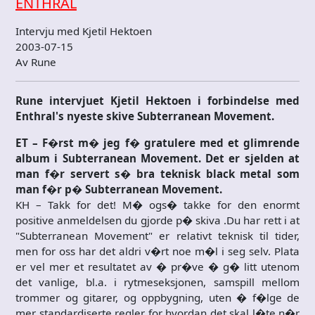
ENTHRAL
Intervju med Kjetil Hektoen
2003-07-15
Av Rune
Rune intervjuet Kjetil Hektoen i forbindelse med
Enthral's nyeste skive Subterranean Movement.
ET – F�rst m� jeg f� gratulere med et glimrende
album i Subterranean Movement. Det er sjelden at
man f�r servert s� bra teknisk black metal som
man f�r p� Subterranean Movement.
KH – Takk for det! M� ogs� takke for den enormt
positive anmeldelsen du gjorde p� skiva .Du har rett i at
"Subterranean Movement" er relativt teknisk til tider,
men for oss har det aldri v�rt noe m�l i seg selv. Plata
er vel mer et resultatet av � pr�ve � g� litt utenom
det vanlige, bl.a. i rytmeseksjonen, samspill mellom
trommer og gitarer, og oppbygning, uten � f�lge de
mer standardiserte regler for hvordan det skal l�te n�r