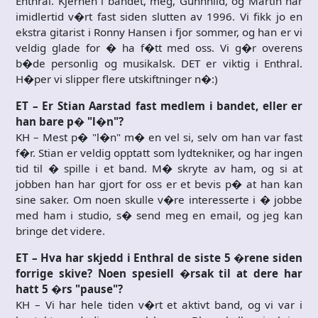
Enthral. Kjernen i bandet, meg, Gunnhild, og Martin har
imidlertid v�rt fast siden slutten av 1996. Vi fikk jo en
ekstra gitarist i Ronny Hansen i fjor sommer, og han er vi
veldig glade for � ha f�tt med oss. Vi g�r overens
b�de personlig og musikalsk. DET er viktig i Enthral.
H�per vi slipper flere utskiftninger n�:)
ET – Er Stian Aarstad fast medlem i bandet, eller er
han bare p� "l�n"?
KH – Mest p� "l�n" m� en vel si, selv om han var fast
f�r. Stian er veldig opptatt som lydtekniker, og har ingen
tid til � spille i et band. M� skryte av ham, og si at
jobben han har gjort for oss er et bevis p� at han kan
sine saker. Om noen skulle v�re interesserte i � jobbe
med ham i studio, s� send meg en email, og jeg kan
bringe det videre.
ET – Hva har skjedd i Enthral de siste 5 �rene siden
forrige skive? Noen spesiell �rsak til at dere har
hatt 5 �rs "pause"?
KH – Vi har hele tiden v�rt et aktivt band, og vi var i