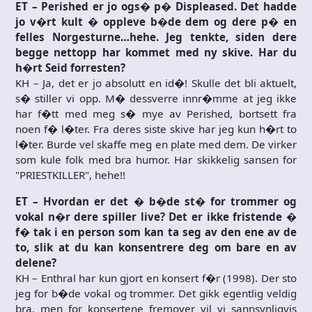
ET – Perished er jo ogs� p� Displeased. Det hadde
jo v�rt kult � oppleve b�de dem og dere p� en
felles Norgesturne…hehe. Jeg tenkte, siden dere
begge nettopp har kommet med ny skive. Har du
h�rt Seid forresten?
KH – Ja, det er jo absolutt en id�! Skulle det bli aktuelt,
s� stiller vi opp. M� dessverre innr�mme at jeg ikke
har f�tt med meg s� mye av Perished, bortsett fra
noen f� l�ter. Fra deres siste skive har jeg kun h�rt to
l�ter. Burde vel skaffe meg en plate med dem. De virker
som kule folk med bra humor. Har skikkelig sansen for
"PRIESTKILLER", hehe!!
ET – Hvordan er det � b�de st� for trommer og
vokal n�r dere spiller live? Det er ikke fristende �
f� tak i en person som kan ta seg av den ene av de
to, slik at du kan konsentrere deg om bare en av
delene?
KH – Enthral har kun gjort en konsert f�r (1998). Der sto
jeg for b�de vokal og trommer. Det gikk egentlig veldig
bra, men for konsertene fremover vil vi sannsynligvis