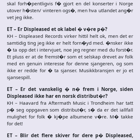
skal forh�pentligvis f� gjort en del konserter i Norge
utover h�sten/ vinteren ogs�, men hva utlandet ang�r
vet jeg ikke.
ET – Er Displeased et ok label � v�re p�?
KH – Displeased Records virker hittil helt ok, men det er
samtidig ting jeg ikke er helt forn�yd med. �nsker ikke
� ta opp det i intervjuet, noe jeg regner med du forst�r.
Et pluss er at de fremst�r som et selskap drevet av folk
med en genuin interesse for denne sjangeren, og som
ikke er redde for � ta sjanser. Musikkbransjen er jo et
sjansespill.
ET – Er det vanskelig � n� frem i Norge, siden
Displeased ikke har en norsk distribut�r?
KH – Haavard fra Aftermath Music i Trondheim har tatt
p� seg oppgaven som distribut�r, s� da er det iallfall
mulighet for folk � kj�pe albumene v�re. M� takke
for det!
ET – Blir det flere skiver for dere p� Displeased,