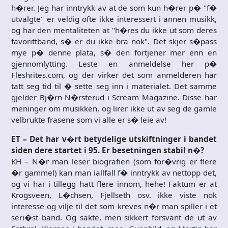
h�rer. Jeg har inntrykk av at de som kun h�rer p� "f�
utvalgte" er veldig ofte ikke interessert i annen musikk,
og har den mentaliteten at "h�res du ikke ut som deres
favorittband, s� er du ikke bra nok". Det skjer s�pass
mye p� denne plata, s� den fortjener mer enn en
gjennomlytting. Leste en anmeldelse her p�
Fleshrites.com, og der virker det som anmelderen har
tatt seg tid til � sette seg inn i materialet. Det samme
gjelder Bj�rn N�rsterud i Scream Magazine. Disse har
meninger om musikken, og lirer ikke ut av seg de gamle
velbrukte frasene som vi alle er s� leie av!
ET – Det har v�rt betydelige utskiftninger i bandet
siden dere startet i 95. Er besetningen stabil n�?
KH – N�r man leser biografien (som for�vrig er flere
�r gammel) kan man iallfall f� inntrykk av nettopp det,
og vi har i tillegg hatt flere innom, hehe! Faktum er at
Krogsveen, L�chsen, Fjellseth osv. ikke viste nok
interesse og vilje til det som kreves n�r man spiller i et
seri�st band. Og sakte, men sikkert forsvant de ut av