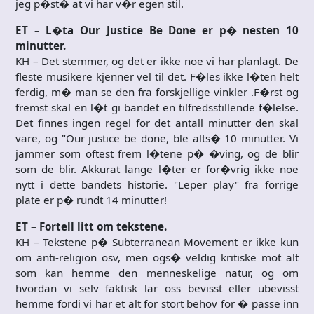
jeg p�st� at vi har v�r egen stil.
ET – L�ta Our Justice Be Done er p� nesten 10
minutter.
KH – Det stemmer, og det er ikke noe vi har planlagt. De
fleste musikere kjenner vel til det. F�les ikke l�ten helt
ferdig, m� man se den fra forskjellige vinkler .F�rst og
fremst skal en l�t gi bandet en tilfredsstillende f�lelse.
Det finnes ingen regel for det antall minutter den skal
vare, og "Our justice be done, ble alts� 10 minutter. Vi
jammer som oftest frem l�tene p� �ving, og de blir
som de blir. Akkurat lange l�ter er for�vrig ikke noe
nytt i dette bandets historie. "Leper play" fra forrige
plate er p� rundt 14 minutter!
ET – Fortell litt om tekstene.
KH – Tekstene p� Subterranean Movement er ikke kun
om anti-religion osv, men ogs� veldig kritiske mot alt
som kan hemme den menneskelige natur, og om
hvordan vi selv faktisk lar oss bevisst eller ubevisst
hemme fordi vi har et alt for stort behov for � passe inn