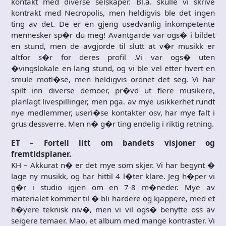
kontakt med diverse selskaper. Bl.a. skulle vi skrive
kontrakt med Necropolis, men heldigvis ble det ingen
ting av det. De er en gjeng usedvanlig inkompetente
mennesker sp�r du meg! Avantgarde var ogs� i bildet
en stund, men de avgjorde til slutt at v�r musikk er
altfor s�r for deres profil .Vi var ogs� uten
�vingslokale en lang stund, og vi ble vel etter hvert en
smule motl�se, men heldigvis ordnet det seg. Vi har
spilt inn diverse demoer, pr�vd ut flere musikere,
planlagt livespillinger, men pga. av mye usikkerhet rundt
nye medlemmer, useri�se kontakter osv, har mye falt i
grus dessverre. Men n� g�r ting endelig i riktig retning.
ET – Fortell litt om bandets visjoner og
fremtidsplaner.
KH – Akkurat n� er det mye som skjer. Vi har begynt �
lage ny musikk, og har hittil 4 l�ter klare. Jeg h�per vi
g�r i studio igjen om en 7-8 m�neder. Mye av
materialet kommer til � bli hardere og kjappere, med et
h�yere teknisk niv�, men vi vil ogs� benytte oss av
seigere temaer. Mao, et album med mange kontraster. Vi