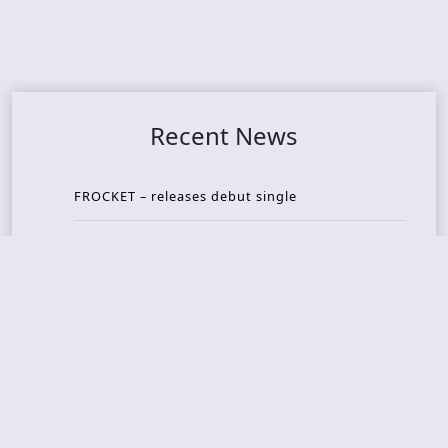
Recent News
FROCKET – releases debut single
ORCHID SYMMETRY – new single out
BRAT – konsert på Vaterland i Oslo i august
KING DIAMOND – welcomes legendary guitarist
Gus G. to the lineup