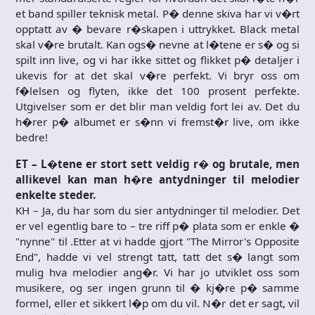
et band spiller teknisk metal. P� denne skiva har vi v�rt
opptatt av � bevare r�skapen i uttrykket. Black metal
skal v�re brutalt. Kan ogs� nevne at l�tene er s� og si
spilt inn live, og vi har ikke sittet og flikket p� detaljer i
ukevis for at det skal v�re perfekt. Vi bryr oss om
f�lelsen og flyten, ikke det 100 prosent perfekte.
Utgivelser som er det blir man veldig fort lei av. Det du
h�rer p� albumet er s�nn vi fremst�r live, om ikke
bedre!
ET – L�tene er stort sett veldig r� og brutale, men
allikevel kan man h�re antydninger til melodier
enkelte steder.
KH – Ja, du har som du sier antydninger til melodier. Det
er vel egentlig bare to – tre riff p� plata som er enkle �
"nynne" til .Etter at vi hadde gjort "The Mirror's Opposite
End", hadde vi vel strengt tatt, tatt det s� langt som
mulig hva melodier ang�r. Vi har jo utviklet oss som
musikere, og ser ingen grunn til � kj�re p� samme
formel, eller et sikkert l�p om du vil. N�r det er sagt, vil